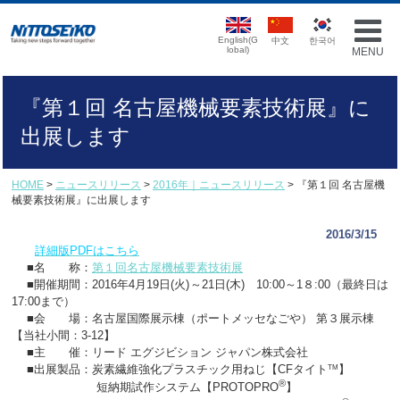
English(G
中文
한국어
lobal)
MENU
『第１回 名古屋機械要素技術展』に
出展します
HOME
>
ニュースリリース
>
2016年｜ニュースリリース
> 『第１回 名古屋機
械要素技術展』に出展します
2016/3/15
詳細版PDFはこちら
■名 称：
第１回名古屋機械要素技術展
■開催期間：2016年4月19日(火)～21日(木) 10:00～1８:00（最終日は
17:00まで）
■会 場：名古屋国際展示棟（ポートメッセなごや） 第３展示棟
【当社小間：3-12】
■主 催：リード エグジビション ジャパン株式会社
■出展製品：
炭素繊維強化プラスチック用ねじ【CF
タイト
】
TM
®
短納期試作システム
【PROTOPRO
】