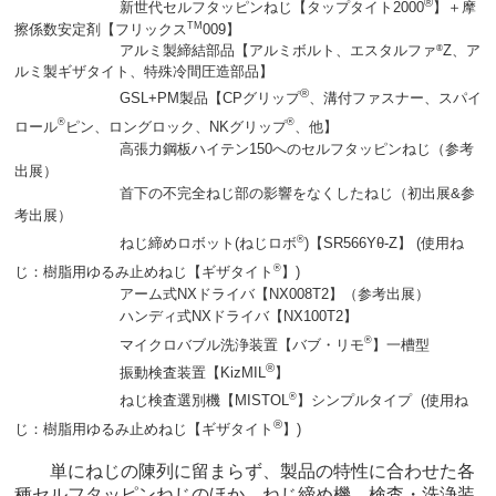
®
新世代セルフタッピンねじ【
タップタイト2000
】
＋
摩
TM
擦係数
安定剤
【フリックス
009
】
アルミ製締結部品【アルミボルト、エスタルファ
Z、ア
®
ルミ製ギザタイト、特殊冷間圧造部品】
®
GSL+PM製品【CPグリップ
、溝付ファスナー、スパイ
®
®
ロール
ピン、ロングロック、NKグリップ
、他】
高張力鋼板ハイテン150へのセルフタッピンねじ
（参考
出展）
首下の不完全ねじ部の影響をなくした
ねじ（初出展&参
考出展）
®
ねじ締めロボット(ねじロボ
)
【SR566Yθ-Z】 (使用ね
®
じ：樹脂用ゆるみ止めねじ【ギザタイト
】)
アーム式NXドライバ【NX008T2】（参考出展）
ハンディ式NXドライバ【NX100T2】
®
マイクロバブル洗浄装置【バブ・リモ
】一槽型
®
振動検査装置【KizMIL
】
®
ねじ検査選別機【MISTOL
】シンプルタイプ
(使用ね
®
じ：樹脂用ゆるみ止めねじ【ギザタイト
】)
単にねじの陳列に留まらず、製品の特性に合わせた各
種セルフタッピンねじのほか、ねじ締め機、検査・洗浄装