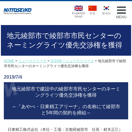
English(G
中文
한국어
lobal)
MENU
地元綾部市で綾部市市民センターの
ネーミングライツ優先交渉権を獲得
HOME
>
ニュースリリース
>
2019年｜ニュースリリース
> 地元綾部市で綾部
市市民センターのネーミングライツ優先交渉権を獲得
2019/7/4
地元綾部市で建設中の綾部市市民センターのネーミ
ングライツ優先交渉権を獲得
～「あやべ・日東精工アリーナ」の名称にて綾部市
と5年間の契約を締結～
日東精工株式会社（本社・工場：京都府綾部市 社長：材木正己）