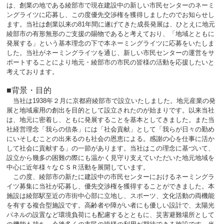
は、創業の地である綾部市で現在建設中の新しい市民センターのネーミ
ングライツに応募し、この度優先交渉権を獲得しましたのでお知らせし
ます。当社は創業以来の81年間に遂げてきた成長発展は、ひとえに地元
綾部市の有形無形のご支援の賜物であると考えており、「地域とともに
発展する」という基本理念の下で本ネーミングライツに応募をいたしま
した。当社がネーミングライツを通じ、新しい市民センターの運営をサ
ポートすることにより地元・綾部市の市民の皆様の活動を応援したいと
考えております。
■背景・目的
当社は1938年２月に京都府綾部市で設立いたしました。地元産業の発
展と地域雇用の創出を目的として設立されたのが始まりです。以来当社
は、地元に密着し、ともに発展することを基本としてきました。また当
社経営理念「我らの信条」には「社会貢献」として「我らが日々の勤め
にいそしむことの出来るのも社会の恩恵による。感謝の心を仕事に活か
して社会に貢献する」の一節があります。当社はこの理念に基づいて、
設立から幾多の困難の際にも温かく見守り支えていただいた地元地域を
中心に近年様々なＣＳＲ活動を展開しています。
この度、綾部市の新たに建設中の市民センターにおけるネーミングラ
イツ募集に当社が応募し、優先交渉権を獲得することができました。本
施設は綾部駅至近の市街中心部に立地し、スポーツ、文化活動の両機能
を有する複合型施設です。高齢者や障がい者にも優しい設計で、太陽光
パネルの設置など環境負荷にも配慮するとともに、災害避難場所として