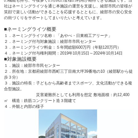
の機能も持ち、今後多くの市民の皆様の利用が期待できる施設です。当
社はネーミングライツを通じ本施設の運営を支援し、綾部市民の皆様が
笑顔で楽しい活動ができることを応援するとともに、綾部市の安心安全
の街づくりをサポートしてまいりたいと考えています。
■ネーミングライツ概要
１．ネーミングライツ名称：「あやべ・日東精工アリーナ」
２．ネーミング付与対象施設：綾部市市民センター
３．ネーミングライツ料金：５年間総額600万円（年額120万円）
４．ネーミング付与権利期間：2019年10月15日～2024年10月14日
■対象施設概要
１．施設：綾部市市民センター
２．所在地：京都府綾部市西町三丁目南大坪39番地の10（綾部駅から徒
歩３分）
３．施設の特長：
子どもから高齢者までスポーツ、文化活動ができる複
合型施設。
災害避難所としても利用を想定 敷地面積：約12,400
㎡ 構造：鉄筋コンクリート造３階建て
４．外観と内部の様子