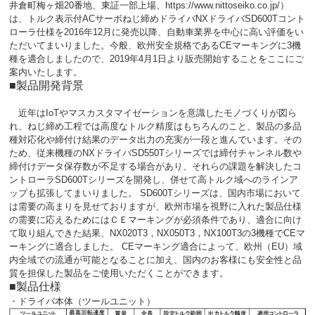
井倉町梅ヶ畑20番地、東証一部上場、https://www.nittoseiko.co.jp/）
は、トルク表示付ACサーボねじ締めドライバNXドライバSD600Tコント
ローラ仕様を2016年12月に発売以降、自動車業界を中心に高い評価をい
ただいてまいりました。今般、欧州安全規格であるCEマーキングに3機
種を適合しましたので、2019年4月1日より販売開始することをここにご
案内いたします。
■製品開発背景
近年はIoTやマスカスタマイゼーションを意識したモノづくりが図ら
れ、ねじ締め工程では高度なトルク精度はもちろんのこと、製品の多品
種対応化や締付け結果のデータ出力の充実が一段と進んでいます。その
ため、従来機種のNXドライバSD550Tシリーズでは締付チャンネル数や
締付けデータ保存数が不足する場合があり、それらの課題を解決したコ
ントローラSD600Tシリーズを開発し、併せて高トルク域へのラインア
ップも拡張してまいりました。 SD600Tシリーズは、国内市場において
は需要の高まりを見せておりますが、欧州市場を視野に入れた製品仕様
の需要に応えるためにはＣＥマーキングが必須条件であり、適合に向け
て取り組んできた結果、NX020T3，NX050T3，NX100T3の3機種でCEマ
ーキングに適合しました。 CEマーキング適合によって、欧州（EU）域
内全域での流通が可能となることに加え、国内のお客様にも安全性と品
質を担保した製品をご使用いただくことができます。
■製品仕様
・ドライバ本体（ツールユニット）