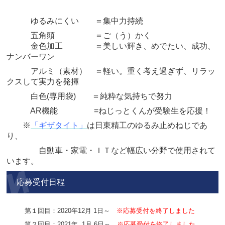
ゆるみにくい ＝集中力持続
五角頭 ＝ご（う）かく
金色加工 ＝美しい輝き、めでたい、成功、
ナンバーワン
アルミ（素材） ＝軽い。重く考え過ぎず、リラッ
クスして実力を発揮
白色(専用袋) ＝純粋な気持ちで努力
AR機能 =ねじっとくんが受験生を応援！
※
「ギザタイト」
は日東精工のゆるみ止めねじであ
り、
自動車・家電・ＩＴなど幅広い分野で使用されて
います。
応募受付日程
第１回目：2020年12月 1日～
※応募受付を終了しました
第２回目：2021年
1月 6日～
※応募受付を終了しました