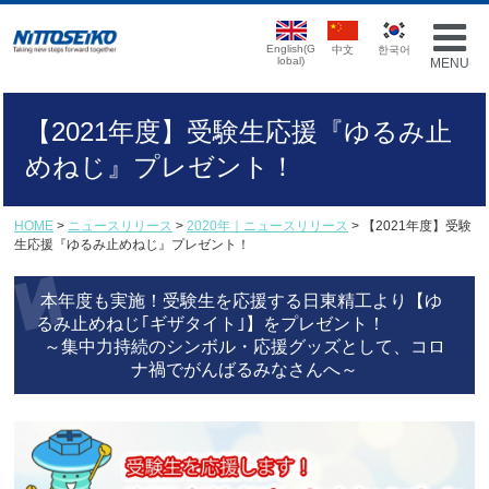
English(G
中文
한국어
lobal)
MENU
【2021年度】受験生応援『ゆるみ止
めねじ』プレゼント！
HOME
>
ニュースリリース
>
2020年｜ニュースリリース
> 【2021年度】受験
生応援『ゆるみ止めねじ』プレゼント！
本年度も実施！受験生を応援する日東精工より【ゆ
るみ止めねじ｢ギザタイト｣】をプレゼント！
～集中力持続のシンボル・応援グッズとして、
コロ
ナ禍でがんばるみなさんへ
～