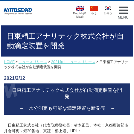
English(G
中文
한국어
lobal)
MENU
日東精工アナリテック株式会社が自
動滴定装置を開発
HOME
>
ニュースリリース
>
2021年｜ニュースリリース
> 日東精工アナリテ
ック株式会社が自動滴定装置を開発
2021/2/12
日東精工アナリテック株式会社が自動滴定装置を開
発
～ 水分測定も可能な滴定装置を新発売 ～
日東精工株式会社（代表取締役社長：材木正己、本社：京都府綾部市
井倉町梅ヶ畑20番地、東証１部上場、URL：