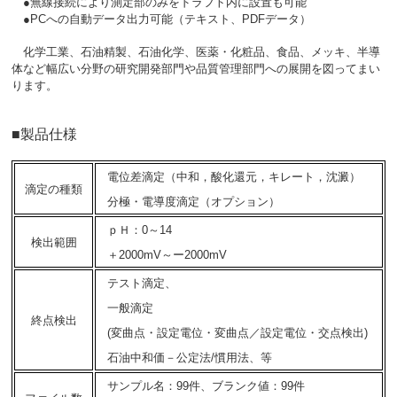
●無線接続により測定部のみをドラフト内に設置も可能
●PCへの自動データ出力可能（テキスト、PDFデータ）
化学工業、石油精製、石油化学、医薬・化粧品、食品、メッキ、半導
体など幅広い分野の研究開発部門や品質管理部門への展開を図ってまい
ります。
■製品仕様
電位差滴定（中和，酸化還元，キレート，沈澱）
滴定の種類
分極・電導度滴定（オプション）
ｐＨ：0～14
検出範囲
＋2000mV～ー2000mV
テスト滴定、
一般滴定
終点検出
(変曲点・設定電位・変曲点／設定電位・交点検出)
石油中和価－公定法/慣用法、等
サンプル名：99件、ブランク値：99件