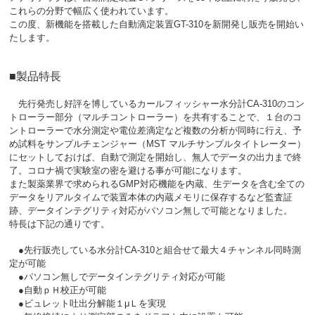
これらの分野で幅広く使われています。
この度、新機能を搭載した自動滴定装置GT-310を新開発し販売を開始い
たします。
■製品特長
先行発売し好評を博しているカールフィッシャー水分計CA‐310のコン
トローラー部分（マルチコントローラー）を共有することで、１台のコ
ントローラーで水分測定や電位差滴定など複数の分析が同時に行え、予
め試料をサンプルチェンジャー（MST マルチサンプルタイトレーター）
にセットしておけば、自動で測定を開始し、無人でデータの出力まで終
了。コロナ禍で実験室の密を避ける事が可能になります。
また製薬業界で求められるGMP対応機能を内蔵、生データを含む全ての
データをリアルタイムで装置本体の内蔵メモリに保存するなど監査証
跡、データインテグリティ対応がパソコン無しで可能となりました。
特長は下記の通りです。
●先行販売している水分計CA‐310と組合せて最大４チャンネル同時測
定が可能
●パソコン無しでデータインテグリティ対応が可能
●自動ｐＨ校正が可能
●ビュレット吐出分解能１μＬを実現