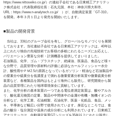
https://www.nittoseiko.co.jp/）の連結子会社である日東精工アナリテッ
ク株式会社（代表取締役社長：石丸元国、本社：神奈川県大和市、
URL：https://www.n-analytech.co.jp/ ）が、自動滴定装置「GT‐310」
を開発。本年３月１日より発売を開始いたします。
■製品の開発背景
当社は、33社のグループ会社を有し、グローバルなモノづくりを展開
しております。当社連結子会社である日東精工アナリテックは、40年以
上にわたり独自の先端技術でお客様の多岐にわたるニーズにお応えし、
バリエーション豊富な分析・計測機器を提供してまいりました。
石油製品、化学、ゴム・プラスチック、絶縁油、医薬品、食品など様々
な分野で、品質管理や原材料の評価に必須なカールフィッシャー水分
計、酸性雨やＰＭ2.5の原因となっているガソリン・軽油など石油製品中
の窒素分や硫黄分を低濃度まで測れる微量窒素分析装置や微量硫黄分析
装置など、各種製品を国内はもとより海外にも販売し、研究開発から製
品の品質管理にわたり地球環境保全に貢献しています。
また、化学分析の基本装置の一つである電位差滴定装置は、酸やアルカ
リ、酸化還元物質の定量、製品や中間体中の金属や有機・無機イオンの
分析など、化学工業、石油精製、石油化学、医薬・化粧品、食品、メッ
キ、半導体など幅広い分野で使用されています。身近なところでは、食
品の酸分・塩分測定や温泉の成分分析にも利用されています。日東精工
アナリテックは、自動滴定装置GTシリーズを35年以上にわたり販売し、