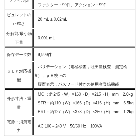
ファイル数
ファクター：99件、アクション：99件
ビュレットの
20 mL ± 0.02mL
正確さ
分解能/最小滴
0.001 mL
下量
保存データ数
9,999件
バリデーション（電極検査，吐出量検査，測定検
ＧＬＰ対応機
査），ｐＨ校正の
能
履歴表示，パスワード付きの使用者登録機能
MC ：約245（W）×160（D）×215（H）mm 2.0kg
外形寸法・重
STR：約110（W）×165（D）×415（H）mm 5.5kg
量
BRT：約127（W）×378（D）×260（H）mm 1.2kg
電源・消費電
AC 100～240 V 50/60 Hz 100VA
力