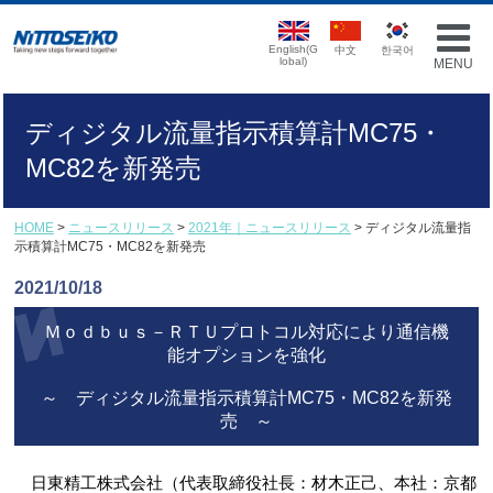
English(G
中文
한국어
lobal)
MENU
ディジタル流量指示積算計MC75・
MC82を新発売
HOME
>
ニュースリリース
>
2021年｜ニュースリリース
> ディジタル流量指
示積算計MC75・MC82を新発売
2021/10/18
Ｍｏｄｂｕｓ－ＲＴＵプロトコル対応により通信機
能オプションを強化
～ ディジタル流量指示積算計MC75・MC82を新発
売 ～
日東精工株式会社（代表取締役社長：材木正己、本社：京都