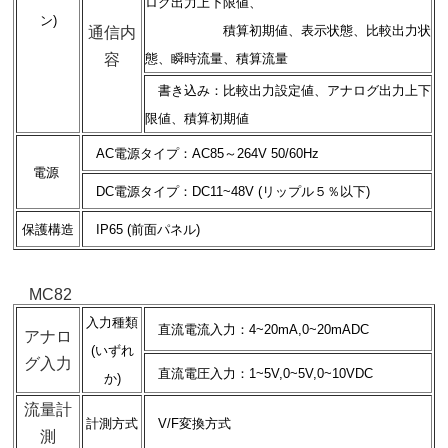
ログ出力上下限値、
ン)
積算初期値、表示状態、比較出力状
通信内
容
態、瞬時流量、積算流量
書き込み：比較出力設定値、アナログ出力上下
限値、積算初期値
AC電源タイプ：AC85～264V 50/60Hz
電源
DC電源タイプ：DC11~48V (リップル５％以下)
保護構造
IP65 (前面パネル)
MC82
入力種類
直流電流入力：4~20mA,0~20mADC
アナロ
(いずれ
グ入力
直流電圧入力：1~5V,0~5V,0~10VDC
か)
流量計
計測方式
V/F変換方式
測