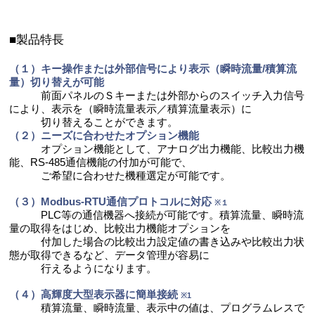
■製品特長
（１）キー操作または外部信号により表示（瞬時流量/積算流
量）切り替えが可能
前面パネルのＳキーまたは外部からのスイッチ入力信号
により、表示を（瞬時流量表示／積算流量表示）に
切り替えることができます。
（２）ニーズに合わせたオプション機能
オプション機能として、アナログ出力機能、比較出力機
能、RS-485通信機能の付加が可能で、
ご希望に合わせた機種選定が可能です。
（３）Modbus-RTU通信プロトコルに対応
※１
PLC等の通信機器へ接続が可能です。積算流量、瞬時流
量の取得をはじめ、比較出力機能オプションを
付加した場合の比較出力設定値の書き込みや比較出力状
態が取得できるなど、データ管理が容易に
行えるようになります。
（４）高輝度大型表示器に簡単接続
※1
積算流量、瞬時流量、表示中の値は、プログラムレスで