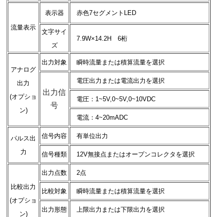
表示器
赤色7セグメントLED
流量表示
文字サイ
7.9W×14.2H 6桁
ズ
出力対象
瞬時流量または積算流量を選択
アナログ
電圧出力または電流出力を選択
出力
出力信
(オプショ
電圧：1~5V,0~5V,0~10VDC
号
ン)
電流：4~20mADC
信号内容
有単位出力
パルス出
力
信号種類
12V無接点またはオープンコレクタを選択
出力点数
2点
比較出力
比較対象
瞬時流量または積算流量を選択
(オプショ
出力形態
上限出力または下限出力を選択
ン)