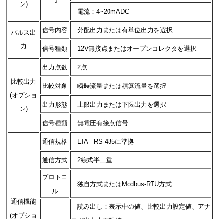
ン)
電流：4~20mADC
信号内容
分配出力または有単位出力を選択
パルス出
力
信号種類
12V無接点またはオープンコレクタを選択
出力点数
2点
比較出力
比較対象
瞬時流量または積算流量を選択
(オプショ
出力形態
上限出力または下限出力を選択
ン)
信号種類
無電圧有接点信号
通信規格
EIA RS-485に準拠
通信方式
2線式半二重
プロトコ
独自方式またはModbus-RTU方式
ル
通信機能
読み出し：表示中の値、比較出力設定値、アナ
(オプショ