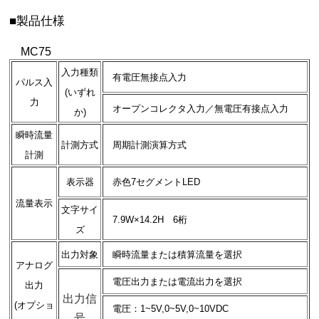
■製品仕様
MC75
入力種類
有電圧無接点入力
パルス入
(いずれ
力
オープンコレクタ入力／無電圧有接点入力
か)
瞬時流量
計測方式
周期計測演算方式
計測
表示器
赤色7セグメントLED
流量表示
文字サイ
7.9W×14.2H 6桁
ズ
出力対象
瞬時流量または積算流量を選択
アナログ
電圧出力または電流出力を選択
出力
出力信
(オプショ
電圧：1~5V,0~5V,0~10VDC
号