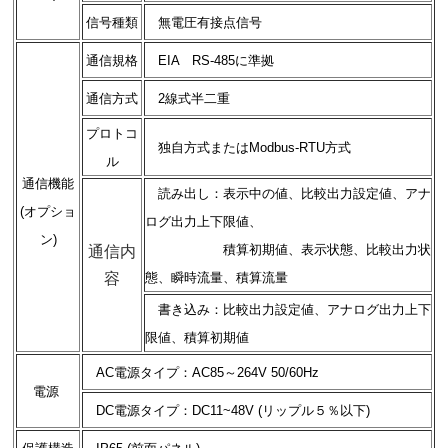
信号種類
無電圧有接点信号
通信規格
EIA RS-485に準拠
通信方式
2線式半二重
プロトコ
独自方式またはModbus-RTU方式
ル
通信機能
読み出し：表示中の値、比較出力設定値、アナ
(オプショ
ログ出力上下限値、
ン)
積算初期値、表示状態、比較出力状
通信内
容
態、瞬時流量、積算流量
書き込み：比較出力設定値、アナログ出力上下
限値、積算初期値
AC電源タイプ：AC85～264V 50/60Hz
電源
DC電源タイプ：DC11~48V (リップル５％以下)