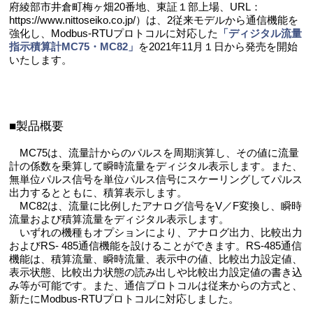
府綾部市井倉町梅ヶ畑20番地、東証１部上場、URL：
https://www.nittoseiko.co.jp/）は、2従来モデルから通信機能を
強化し、Modbus-RTUプロトコルに対応した
「ディジタル流量
指示積算計MC75・MC82」
を2021年11月１日から発売を開始
いたします。
■製品概要
MC75は、流量計からのパルスを周期演算し、その値に流量
計の係数を乗算して瞬時流量をディジタル表示します。また、
無単位パルス信号を単位パルス信号にスケーリングしてパルス
出力するとともに、積算表示します。
MC82は、流量に比例したアナログ信号をV／F変換し、瞬時
流量および積算流量をディジタル表示します。
いずれの機種もオプションにより、アナログ出力、比較出力
およびRS- 485通信機能を設けることができます。RS-485通信
機能は、積算流量、瞬時流量、表示中の値、比較出力設定値、
表示状態、比較出力状態の読み出しや比較出力設定値の書き込
み等が可能です。また、通信プロトコルは従来からの方式と、
新たにModbus-RTUプロトコルに対応しました。