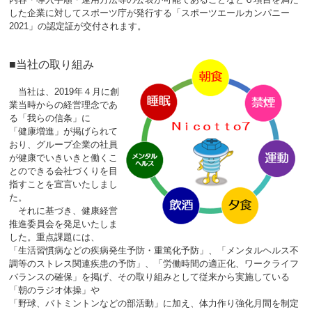
した企業に対してスポーツ庁が発行する「スポーツエールカンパニー
2021」の認定証が交付されます。
■当社の取り組み
当社は、2019年４月に創
業当時からの経営理念であ
る「我らの信条」に
「健康増進」が掲げられて
おり、グループ企業の社員
が健康でいきいきと働くこ
とのできる会社づくりを目
指すことを宣言いたしまし
た。
それに基づき、健康経営
推進委員会を発足いたしま
した。重点課題には、
「生活習慣病などの疾病発生予防・重篤化予防」、「メンタルヘルス不
調等のストレス関連疾患の予防」、「労働時間の適正化、ワークライフ
バランスの確保」を掲げ、その取り組みとして従来から実施している
「朝のラジオ体操」や
「野球、バトミントンなどの部活動」に加え、体力作り強化月間を制定