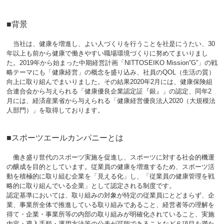
■背景
当社は、健康を増進し、よい人づくりを行うことを社是にうたい、30
年以上も前から健康で働きやすい職場環境づくりに努めてまいりまし
た。2019年から始まった中期経営計画「NITTOSEIKO Mission”G”」の戦
略テーマにも「健康経営」の概念を盛り込み、社員のQOL（生活の質）
向上に取り組んでまいりました。その結果2020年2月には、健康保険組
合連合会から与えられる「健康優良企業認定証『銀』」の認定、同年2
月には、経済産業省から与えられる「健康経営優良法人2020（大規模法
人部門）」を取得しております。
■スポーツエールカンパニーとは
働き盛り世代のスポーツ実施を促進し、スポーツに対する社会的機運
の醸成を目的としています。従業員の健康を増進するため、スポーツ活
動を積極的に取り組む企業を「見える化」し、「従業員の健康管理を戦
略的に取り組んでいる企業」として認定される制度です。
認定基準においては、取り組みの対象が特定の従業員にとどまらず、企
業、事業所全体で推進している取り組みであること、経営者等の理解を
得て・企業・事業所等の内部の取り組みが明確化されていること、実施
内容・導入手順・運用方法等の公表が可能であることなど６項目を満た