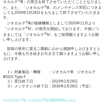
®
オカルテ
Ⅲ」の受注を終了させていただくこととなりまし
®
た。また、「ジオカルテ
Ⅲ」のメンテナン
ス対応につきま
しても2030年2月28日をもちまして終了させていただきま
す。
®
ジオカルテ
Ⅲの後継機種としまして2020年11月より
®
「ジオカルテ
Ⅳ」の発売を開始し
ております。今後につ
®
きましては「ジオカルテ
Ⅳ」をご採用賜りますようお願
い申し上げま
す。
皆様の⻑年に渡るご愛顧に⼼から感謝申し上げますとと
もに、今後も引き続きお引き立て賜りますようお願い申し
上げます。
１）対象製品・機種 ：ジオカルテⅢ、ジオカルテ
ⅢSDS Type F
２）受注終了日 ：2023年2月28日
３）メンテナンス終了日：2030年2月28日（予定）
®
®
※ジオカルテ
Ⅲ、ジオカルテ
Ⅳの製品情報はこちら