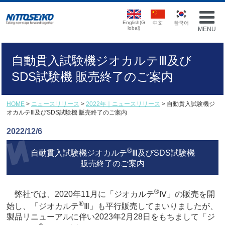
English(G
中文
한국어
lobal)
MENU
自動貫入試験機ジオカルテⅢ及び
SDS試験機 販売終了のご案内
HOME
>
ニュースリリース
>
2022年｜ニュースリリース
> 自動貫入試験機ジ
オカルテⅢ及びSDS試験機 販売終了のご案内
2022/12/6
®
自動貫入試験機ジオカルテ
Ⅲ及びSDS試験機
販売終了のご案内
®
弊社では、2020年11月に「ジオカルテ
Ⅳ」の販売を開
®
始し、「ジオカルテ
Ⅲ」も平行販売し
てまいりましたが、
製品リニューアルに伴い2023年2月28日をもちまして「ジ