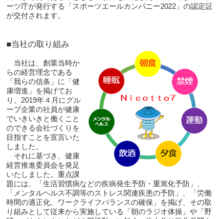
ーツ庁が発行する「スポーツエールカンパニー2022」の認定証
が交付されます。
■当社の取り組み
当社は、創業当時か
らの経営理念である
「我らの信条」に「健
康増進」を掲げてお
り、2019年４月にグル
ープ企業の社員が健康
でいきいきと働くこと
のできる会社づくりを
目指すことを宣言いた
しました。
それに基づき、健康
経営推進委員会を発足
いたしました。重点課
題には、「生活習慣病などの疾病発生予防・重篤化予防」、
「メンタルヘルス不調等のストレス関連疾患の予防」、「労働
時間の適正化、ワークライフバランスの確保」を掲げ、その取
り組みとして従来から実施している「朝のラジオ体操」や「野