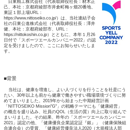
日東精工株式会社（代表取締役社長：材木正
己、本社：京都府綾部市井倉町梅ヶ畑20番地、
東証１部上
場URL：
https://www.nittoseiko.co.jp/）は、
当社連結子会
社の日東公進株式会社（代表取締役社長：澤井
健、本社：京都府綾部市、URL：
https://nittokoshin.co.jp）とともに、本年１月26
日付で「スポーツエールカンパニー2022」の認
定を受けましたので、ここにお知らせいたしま
す。
■背景
当社は、健康を増進し、よい人づくりを行うことを社是にう
たい、30年以上も前から健康で働きやすい職場環境づくりに努
めてまいりました。2019年から始まった中期経営計画
「NITTOSEIKO Mission”G”」の戦略テーマにも「健康経営」
の概念を盛り込み、社員のQOL（生活の質）向上に取り組んで
まいりました。その結果、昨年の「スポーツエールカンパニー
2021」認定の他、「健康優良企業認定証『銀』」（健康保険組
合連合会）の受賞、「健康経営優良法人2020（大規模法人部