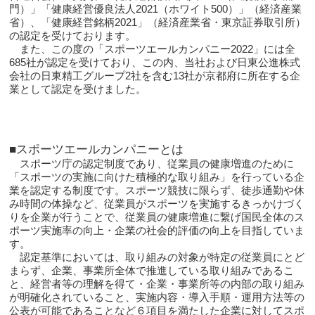
門）」「健康経営優良法人2021（ホワイト500）」（経済産業
省）、「健康経営銘柄2021」（経済産業省・東京証券取引所）
の認定を受けております。
また、この度の「スポーツエールカンパニー2022」には全
685社が認定を受けており、この内、当社および日東公進株式
会社の日東精工グループ2社を含む13社が京都府に所在する企
業として認定を受けました。
■スポーツエールカンパニーとは
スポーツ庁の認定制度であり、従業員の健康増進のために
「スポーツの実施に向けた積極的な取り組み」を行っている企
業を認定する制度です。スポーツ競技に限らず、徒歩通勤や休
み時間の体操など、従業員がスポーツを実施するきっかけづく
りを企業が行うことで、従業員の健康増進に繋げ国民全体のス
ポーツ実施率の向上・企業の社会的評価の向上を目指していま
す。
認定基準においては、取り組みの対象が特定の従業員にとど
まらず、企業、事業所全体で推進している取り組みであるこ
と、経営者等の理解を得て・企業・事業所等の内部の取り組み
が明確化されていること、実施内容・導入手順・運用方法等の
公表が可能であることなど６項目を満たした企業に対してスポ