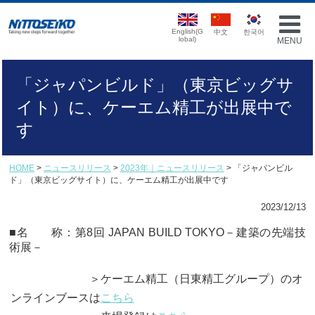
English(G
中文
한국어
lobal)
MENU
「ジャパンビルド」（東京ビッグサ
イト）に、ケーエム精工が出展中で
す
HOME
>
ニュースリリース
>
2023年｜ニュースリリース
> 「ジャパンビル
ド」（東京ビッグサイト）に、ケーエム精工が出展中です
2023/12/13
■名 称：第8回 JAPAN BUILD TOKYO－建築の先端技
術展－
＞ケーエム精工（日東精工グループ）のオ
ンラインブースは
こちら