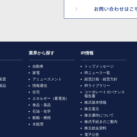
業界から探す
IR情報
自動車
トップメッセージ
家電
IRニュース一覧
装置
アミューズメント
経営計画・経営方針
製品
情報通信
IRライブラリー
住宅
コーポレートガバナンス
報告書
エネルギー（蓄電池）
株式基本情報
食品・薬品
株主還元
石油・化学
株主優待について
船舶・燃焼
株式手続きのご案内
水処理
株主総会資料
電子公告