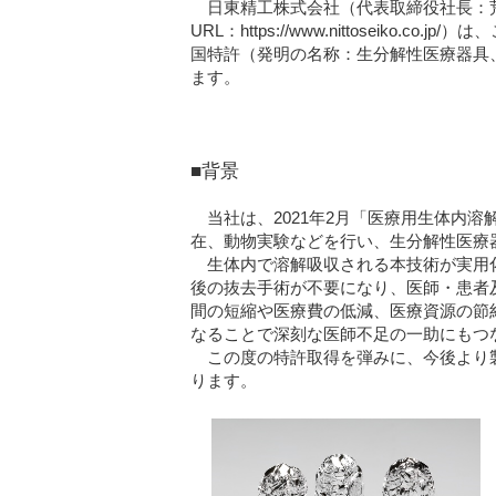
日東精工株式会社（代表取締役社長：荒
URL：https://www.nittoseik
国特許（発明の名称：生分解性医療器具、
ます。
■背景
当社は、2021年2月「医療用生体内
在、動物実験などを行い、生分解性医療
生体内で溶解吸収される本技術が実用化
後の抜去手術が不要になり、医師・患者
間の短縮や医療費の低減、医療資源の節
なることで深刻な医師不足の一助にもつ
この度の特許取得を弾みに、今後より製
ります。