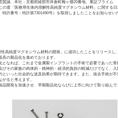
賀誠、本社：京都府綾部市井倉町梅ヶ畑20番地、東証プライム
o.co.jp/）は、この度「医療用生体内溶解性高純度マグネシウム材料」に関する
特許番号：特許第7301490号）を取得しましたことをお知らせい
溶解性高純度マグネシウム材料の開発」に成功したことをリリースし
器具の製品化を進めております。
となれば、これまで金属製インプラントの手術で必要であった骨
及びその家族の肉体的・精神的・経済的負担の軽減だけでなく、入
約といった社会的な波及効果が期待できます。また、抜去手術が不
ながると考えます。
品開発を加速させ、早期製品化ならびに上市に向けて取り組んで