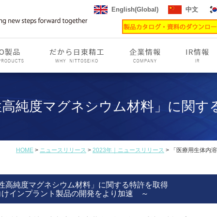
English(Global)
中文
性高純度マグネシウム材料」に関す
HOME
>
ニュースリリース
>
2023年｜ニュースリリース
> 「医療用生体内
性高純度マグネシウム材料」に関する特許を取得
向けインプラント製品の開発をより加速 ～