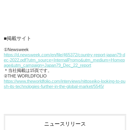
■掲載サイト
①Newsweek
https://d.newsweek.com/en/file/465372/country-report-japan79-d
ec-2022.pdf?utm_source=InternalPromo&utm_medium=Homep
age&utm_campaign=Japan79_Dec_22_report
＊当社掲載は15頁です。
②THE WORLDFOLIO
https://www.theworldfolio.com/interviews/nittoseiko-looking-to-pu
sh-its-technologies-further-in-the-global-market/5545/
ニュースリリース