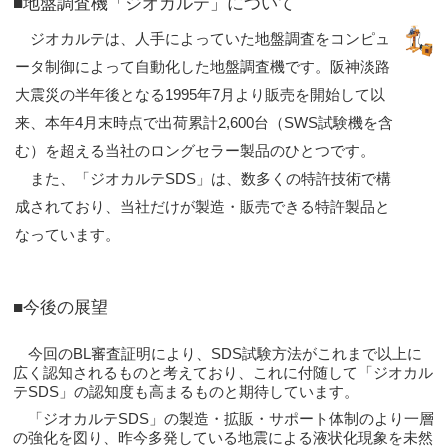
■地盤調査機「ジオカルテ」について
ジオカルテは、人手によっていた地盤調査をコンピュ
ータ制御によって自動化した地盤調査機です。阪神淡路
大震災の半年後となる1995年7月より販売を開始して以
来、本年4月末時点で出荷累計2,600台（SWS試験機を含
む）を超える当社のロングセラー製品のひとつです。
また、「ジオカルテSDS」は、数多くの特許技術で構
成されており、当社だけが製造・販売できる特許製品と
なっています。
■今後の展望
今回のBL審査証明により、SDS試験方法がこれまで以上に
広く認知されるものと考えており、これに付随して「ジオカル
テSDS」の認知度も高まるものと期待しています。
「ジオカルテSDS」の製造・拡販・サポート体制のより一層
の強化を図り、昨今多発している地震による液状化現象を未然