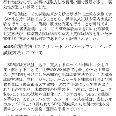
行わねばならず、試料の採取方法や費用の面で課題が多く、実
効性が乏しい状況でした。
SDS試験は、その試験結果から砂と砂以外に土質を大別でき
る特性を持つ試験であることから、標準貫入試験や室内土質試
験を行うことなく、簡易に液状化判定を行うことが可能です。
今回のBL審査証明により、このSDS試験結果を用いた液状化
判定方法が、標準貫入試験結果や室内土質試験結果を用いた液
状化判定方法と概ね同等であることが証明されました。
■SDS試験方法（スクリュードライバーサウンディング
試験方法）について
SDS試験方法は、地中に貫入するロッドの回転トルクを収
集・解析することで、従来のSWS試験では難しかった土層毎
の土質判別を可能にした画期的な地盤調査方法です。このSDS
試験方法は、当社、ジャパンホームシールド株式会社および末
政直晃氏（東京都市大学 教授）の共同開発によって生み出さ
れたものであり、末政教授の指導の下、当社は、コンピュータ
制御によりSDS試験を自動化した「ジオカルテ SDS」の製造
を手掛け、またジャパンホームシールド株式会社は、当社ジオ
カルテ SDSにより得られたSDS試験結果から地盤の特性を分
析するシステムの開発・運用を手掛けています。