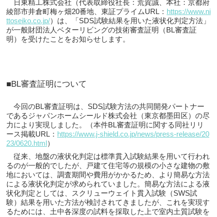
日東精工株式会社（代表取締役社長：荒賀誠、本社：京都府
綾部市井倉町梅ヶ畑20番地、東証プライムURL：
https://www.ni
ttoseiko.co.jp/
）は、「SDS試験結果を用いた液状化判定方法」
が一般財団法人ベターリビングの技術審査証明（BL審査証
明）を受けたことをお知らせします。
■BL審査証明について
今回のBL審査証明は、SDS試験方法の共同開発パートナー
であるジャパンホームシールド株式会社（東京都墨田区）の尽
力により実現しました。（本件BL審査証明に関する同社リリ
ース掲載URL：
https://www.j-shield.co.jp/news/press-release/20
23/0620.html
）
従来、地盤の液状化判定は標準貫入試験結果を用いて行われ
るのが一般的でしたが、戸建て住宅等の規模の小さな建物の敷
地においては、調査期間や費用がかかるため、より簡易な方法
による液状化判定が求められていました。簡易な方法による液
状化判定としては、スクリューウェイト貫入試験（SWS試
験）結果を用いた方法が検討されてきましたが、これを実現す
るためには、土中各深度の試料を採取した上で室内土質試験を