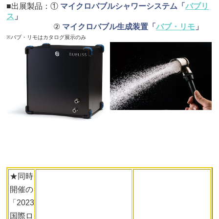
■出展製品：①
マイクロバブルシャワーシステム「
バブリ
ス
」
②
マイクロバブル生成装置「
バブ・リモ
」
※バブ・リモはカタログ展示のみ
★同時
開催の
「2023
国際ロ