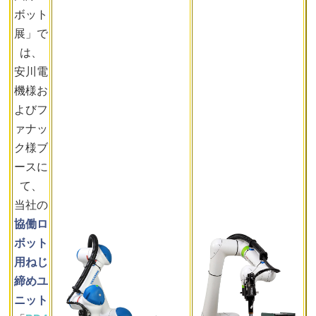
ボット
展」で
は、
安川電
機様お
よびフ
ァナッ
ク様ブ
ースに
て、
当社の
協働ロ
ボット
用ねじ
締めユ
ニット