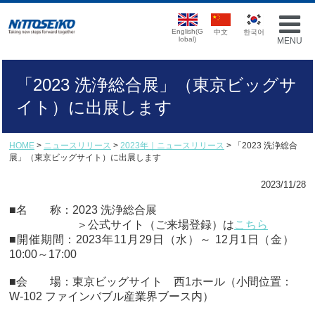
English(G
中文
한국어
lobal)
MENU
「2023 洗浄総合展」（東京ビッグサ
イト）に出展します
HOME
>
ニュースリリース
>
2023年｜ニュースリリース
> 「2023 洗浄総合
展」（東京ビッグサイト）に出展します
2023/11/28
■名 称：2023 洗浄総合展
＞公式サイト（ご来場登録）は
こちら
■開催期間：2023年11月29日（水）～ 12月1日（金）
10:00～17:00
■会 場：東京ビッグサイト 西1ホール（小間位置：
W-102 ファインバブル産業界ブース内）