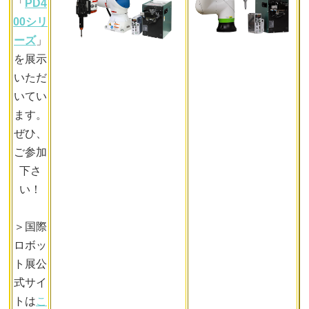
「
PD4
00シリ
ーズ
」
を展示
いただ
いてい
ます。
ぜひ、
ご参加
下さ
い！
＞国際
ロボッ
ト展公
式サイ
トは
こ