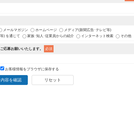
メールマガジン
ホームページ
メディア(新聞広告･テレビ等)
ム等) を通じて
家族･知人･従業員からの紹介
インターネット検索
その他
ご応募お願いいたします。
必須
お客様情報をブラウザに保存する
力内容を確認
リセット