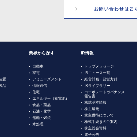
業界から探す
IR情報
自動車
トップメッセージ
家電
IRニュース一覧
装置
アミューズメント
経営計画・経営方針
製品
情報通信
IRライブラリー
住宅
コーポレートガバナンス
報告書
エネルギー（蓄電池）
株式基本情報
食品・薬品
株主還元
石油・化学
株主優待について
船舶・燃焼
株式手続きのご案内
水処理
株主総会資料
電子公告