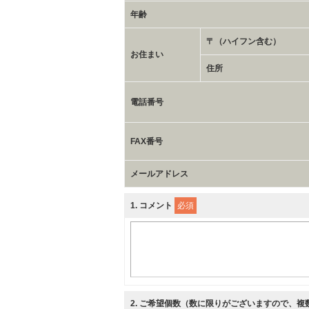
年齢
〒（ハイフン含む）
お住まい
住所
電話番号
FAX番号
メールアドレス
1
. コメント
必須
2
. ご希望個数（数に限りがございますので、