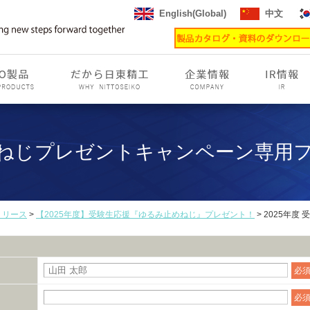
English(Global)
中文
応援ねじプレゼントキャンペーン専用
リリース
>
【2025年度】受験生応援『ゆるみ止めねじ』プレゼント！
> 2025年
必
必