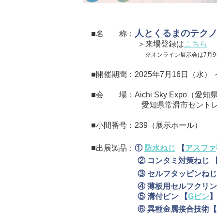
人とくるまのテクノロジ
■名 称：
＞来場登録は
こちら
※オンライン展示会は7月9
■開催期間：2025年7月16日（水） ～ 
■会 場：Aichi Sky Expo（愛
愛知県常滑市セントレ
■小間番号：239（展示ホール）
■出展製品：
①
防水ねじ
【
アスファ
② コンタミ対策ねじ 
③ セルフタッピンねじ
④ 薄板用セルフクリ
⑤ 溝付ピン 【
Gピン
】
⑥
異種金属接合技術【