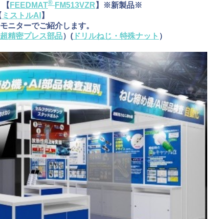
®
【
FEEDMAT
FM513VZR
】※新製品※
【
ミストルAI
】
ターでご紹介します。
超精密プレス部品
）(
ドリルねじ・特殊ナット
）