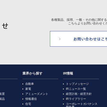
各種製品、採用、一般・その他に関する
こちらよりお問い合わせく
業界から探す
IR情報
自動車
トップメッセージ
家電
IRニュース一覧
装置
アミューズメント
経営計画・経営方針
製品
情報通信
IRライブラリー
住宅
コーポレートガバナンス
報告書