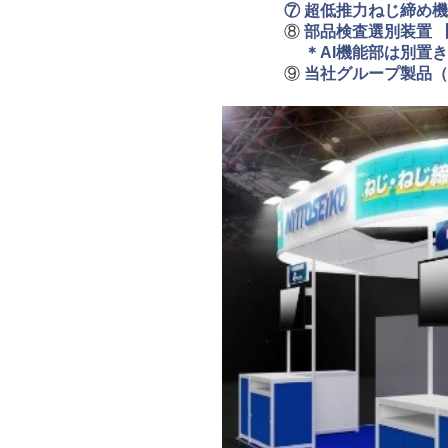
⑦ 超低推力ねじ締め機 
⑧
部品検査選別装置 
＊AI機能部は別置きモニ
⑨
当社グループ製品（