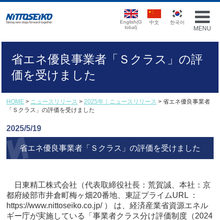
English(G
中文
한국어
lobal)
MENU
省エネ優良事業者「Ｓクラス」の評
価を受けました
HOME
>
ニュースリリース
>
2025年｜ニュースリリース
> 省エネ優良事業者
「Ｓクラス」の評価を受けました
2025/5/19
省エネ優良事業者「Ｓクラス」の評価を受けました
日東精工株式会社（代表取締役社長：荒賀誠、本社：京
都府綾部市井倉町梅ヶ畑20番地、東証プライムURL ：
https://www.nittoseiko.co.jp/ ）
は、
経済産業省資源エネル
ギー庁が実施している「事業者クラス分け評価制度（2024