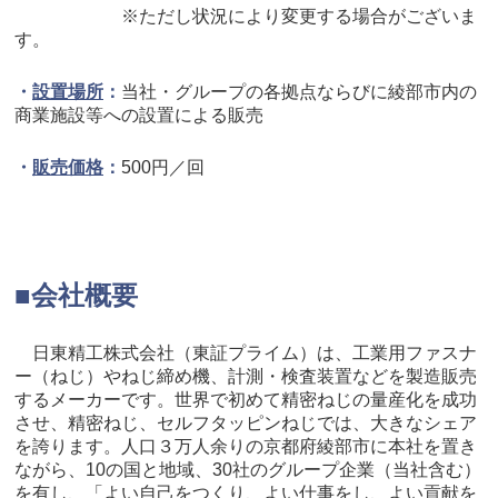
※ただし状況により変更する場合がございま
す。
・
設置場所
：
当社・グループの各拠点ならびに綾部市内の
商業施設等へ
の設置による販売
・
販売価格
：
500円／回
■会社概要
日東精工株式会社（東証プライム）は、工業用ファスナ
ー（ねじ）やねじ締め機、計測・検査装置などを製造販売
するメーカーです。世界で初めて精密ねじの量産化を成功
させ、精密ねじ、セルフタッピンねじでは、大きなシェア
を誇ります。人口３万人余りの京都府綾部市に本社を置き
ながら、10の国と地域、30社のグループ企業（当社含む）
を有し、「よい自己をつくり、よい仕事をし、よい貢献を