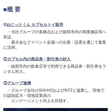
■概 要
①
ねじっとくん カプセルトイ販売
・当社グループの各拠点および綾部市内の商業施設等へ
常設、
展示会などイベント会場への出展・設置を通じて集客
に活用。
②
カプセル内の商品券・割引券の封入
・綾部市内の飲食店等で利用できる商品券・割引券をラ
ンダム封入。
③
グループ連携
・グループ会社のSHI-HOおよびNTZと協業し、現地で
の認知拡大・現地従業員の
エンゲージメント向上を目指す。