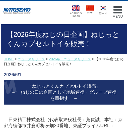
English(G
中文
한국어
lobal)
MENU
【2026年度ねじの日企画】ねじっと
くんカプセルトイを販売！
HOME
>
ニュースリリース
>
2026年｜ニュースリリース
> 【2026年度ねじの
日企画】ねじっとくんカプセルトイを販売！
2026/6/1
「ねじっとくんカプセルトイ販売」
～ ねじの日の企画として地域連携・グループ連携
を目指す ～
日東精工株式会社（代表取締役社長：荒賀誠、本社：京
都府綾部市井倉町梅ヶ畑20番地、東証プライムURL ：