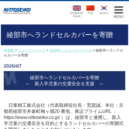
English(G
中文
한국어
lobal)
MENU
綾部市へランドセルカバーを寄贈
HOME
>
ニュースリリース
>
2026年｜ニュースリリース
> 綾部市へランドセ
ルカバーを寄贈
2026/4/7
綾部市へランドセルカバーを寄贈
～ 新入学児童の交通安全を支援 ～
日東精工株式会社（代表取締役社長：荒賀誠、本社：京
都府綾部市井倉町梅ヶ畑20 番地、東証プライムURL ：
https://www.nittoseiko.co.jp/ ）は、綾部市と連携し、新入
学児童の交通安全を目的とするランドセルカバーの寄贈式