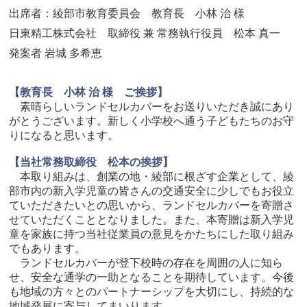
出席者：綾部市教育委員会 教育長 小林 治 様
日東精工株式会社 取締役 兼 常務執行役員 松本 真一
発案者 岩城 多希恵
【教育長 小林 治 様 ご挨拶】
素晴らしいランドセルカバーをお送りいただき誠にあり
がとうございます。新しく小学校へ通う子どもたちのお守
りになると思います。
【当社常務取締役 松本の挨拶】
本取り組みは、創業の地・綾部に根ざす企業として、綾
部市内の新入学児童の皆さんの交通安全に少しでもお役立
ていただきたいとの思いから、ランドセルカバーを寄贈さ
せていただくこととなりました。また、本寄贈は新入学児
童を家族に持つ当社従業員の意見をかたちにした取り組み
でもあります。
ランドセルカバーが登下校時の存在を周囲の人に知ら
せ、安全な通学の一助となることを期待しています。今後
も地域の方々とのパートナーシップを大切にし、持続的な
地域発展に寄与してまいります。