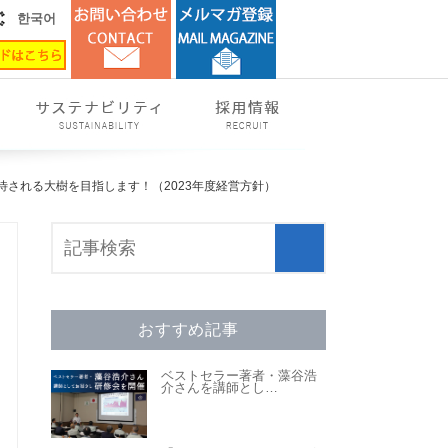
한국어
ら期待される大樹を目指します！（2023年度経営方針）
おすすめ記事
ベストセラー著者・藻谷浩
介さんを講師とし
…