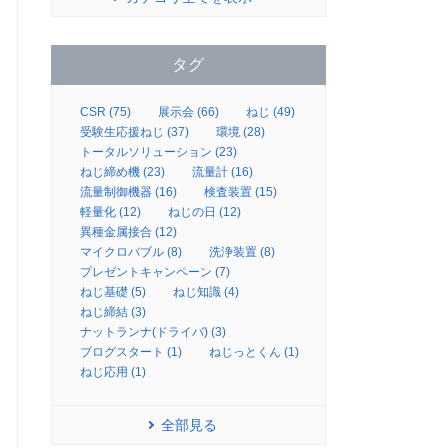
タグ
CSR (75)
展示会 (66)
ねじ (49)
受験生応援ねじ (37)
環境 (28)
トータルソリューション (23)
ねじ締め機 (23)
流量計 (16)
流量制御機器 (16)
検査装置 (15)
軽量化 (12)
ねじの日 (12)
異種金属接合 (12)
マイクロバブル (8)
洗浄装置 (8)
プレゼントキャンペーン (7)
ねじ基礎 (5)
ねじ知識 (4)
ねじ締結 (3)
ナットランナ(ドライバ) (3)
ブログスタート (1)
ねじっとくん (1)
ねじ応用 (1)
全部見る