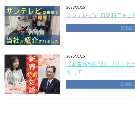
2026/01/15
サンテレビで 日東精工をご
日東精
2026/01/15
《新春特別対談》フリーア
えして
日東精