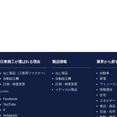
日東精工が選ばれる理由
製品情報
業界から探
ねじ製品（工業用ファスナー）
ねじ製品
自動車
自動組立機
自動組立機
家電
計測・検査装置
計測・検査装置
アミューズ
メディカル製品
情報通信
公式SNS
住宅
Facebook
エネルギー
YouTube
食品・薬品
X
石油・化学
Instagram
船舶・燃焼