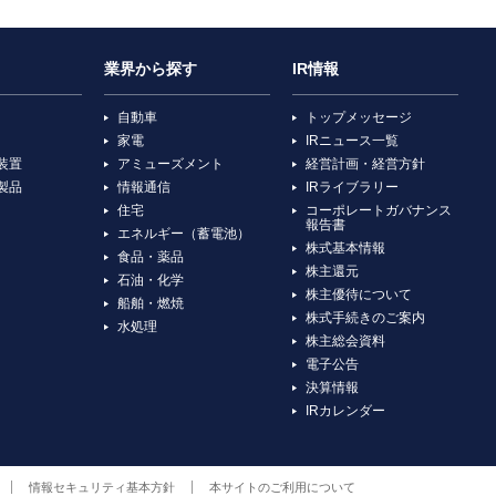
業界から探す
IR情報
自動車
トップメッセージ
家電
IRニュース一覧
装置
アミューズメント
経営計画・経営方針
製品
情報通信
IRライブラリー
住宅
コーポレートガバナンス
報告書
エネルギー（蓄電池）
株式基本情報
食品・薬品
株主還元
石油・化学
株主優待について
船舶・燃焼
株式手続きのご案内
水処理
株主総会資料
電子公告
決算情報
IRカレンダー
情報セキュリティ基本方針
本サイトのご利用について