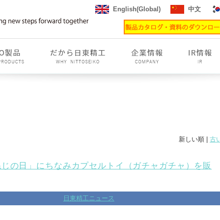
English(Global)
中文
新しい順 |
古
ねじの日」にちなみカプセルトイ（ガチャガチャ）を販
日東精工ニュース