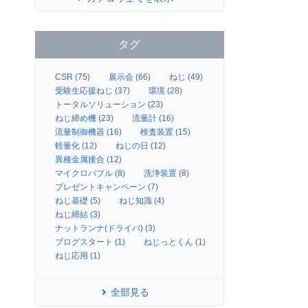
タグ
CSR (75)
展示会 (66)
ねじ (49)
受験生応援ねじ (37)
環境 (28)
トータルソリューション (23)
ねじ締め機 (23)
流量計 (16)
流量制御機器 (16)
検査装置 (15)
軽量化 (12)
ねじの日 (12)
異種金属接合 (12)
マイクロバブル (8)
洗浄装置 (8)
プレゼントキャンペーン (7)
ねじ基礎 (5)
ねじ知識 (4)
ねじ締結 (3)
ナットランナ(ドライバ) (3)
ブログスタート (1)
ねじっとくん (1)
ねじ応用 (1)
全部見る