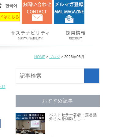
한국어
HOME
>
ブログ
> 2026年06月
い順
おすすめ記事
ベストセラー著者・藻谷浩
介さんを講師とし
…