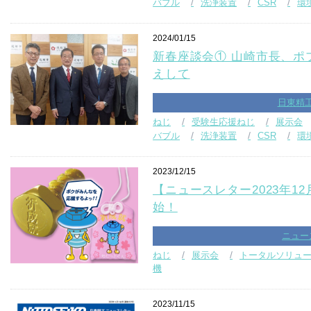
バブル
洗浄装置
CSR
環
2024/01/15
新春座談会① 山崎市長、ポ
えして
日東精
ねじ
受験生応援ねじ
展示会
バブル
洗浄装置
CSR
環
2023/12/15
【ニュースレター2023年1
始！
ニュー
ねじ
展示会
トータルソリュ
機
2023/11/15