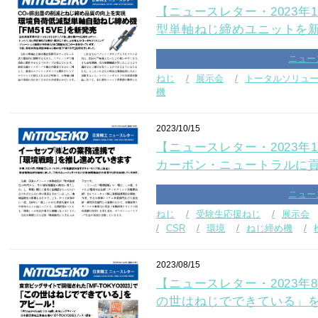
【ニュースレター・2023年1
型単軸ねじ締めユニットを
ニュー
ねじ
展示会
トータルソリュ
機
2023/10/15
【ニュースレター・2023年1
カーボン・ニュートラルに
ニュー
ねじ
受験生応援ねじ
展示会
CSR
環境
ねじ締め機
2023/08/15
【ニュースレター・2023年8
の世はねじでできている」を