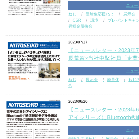
ニュー
ねじ
受験生応援ねじ
展示会
CSR
環境
プレゼントキャ
異種金属接合
2023/07/17
【ニュースレター・2023年7
長荒賀×当社中堅社員「企業
ニュー
ねじ
展示会
軽量化
ねじ
合
2023/06/20
【ニュースレター・2023年6
アイシリーズにBluetoot
ニュー
受験生応援ねじ
展示会
ねじ