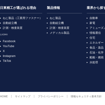
日東精工が選ばれる理由
製品情報
業界から探
ねじ製品（工業用ファスナー）
ねじ製品
自動車
自動組立機
自動組立機
家電
計測・検査装置
計測・検査装置
アミューズ
メディカル製品
情報通信
公式SNS
住宅
Facebook
エネルギー
YouTube
食品・薬品
X
石油・化学
Instagram
船舶・燃焼
TikTok
水処理
HOME
サイトマップ
プライバシーポリシー
情報セキュリティ基本方針