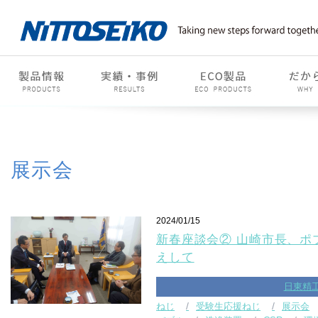
展示会
2024/01/15
新春座談会② 山崎市長、ポ
えして
日東精
ねじ
受験生応援ねじ
展示会