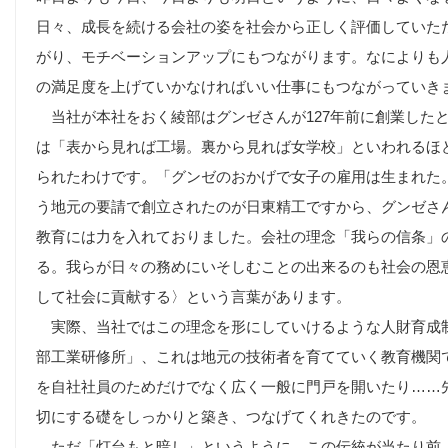
日々、成長を続ける会社の姿を社会から正しく評価していた
がり、モチベーションアップにもつながります。なによりも
の満足度を上げていかなければいい仕事にもつながっていき
当社が本社をおく綾部はグンゼさんが127年前に創業した
は「表から見れば工場。裏から見れば女学校」といわれるほ
られたわけです。「グンゼのおかげで女子の雇用は生まれた
う地元の要請で創立されたのが日東精工ですから、グンゼさ
教育には力を入れておりました。会社の理念「我らの信条」
る。我らが日々の務めにいそしむことの出来るのも社会の恩
して社会に貢献する〉という言葉があります。
実際、当社ではこの理念を形にしていけるような人財育成
部工業研修所」、これは地元の技術者を育てていく教育機関
を自社社員のためだけでなく広く一般に門戸を開いたり……
切にする礎をしっかりと築き、つなげてくれきたのです。
ただ「灯台もと暗し」というように、この伝統が当たり前