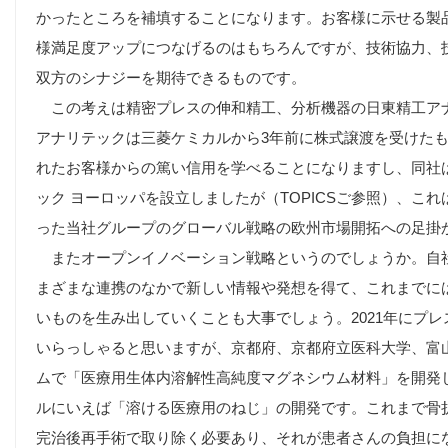
かったところを補填することになります。お客様に示せる製
様満足度アップにつなげるのはもちろんですが、技術協力、
双方のシナジーを期待できるものです。
この考えは精密プレスの伸和精工、分析機器の日東精工ア
アナリテックは三菱ケミカルから3年前に株式譲渡を受けた
れたお客様からの篤い信用を学べることになりますし、同社は
ック ヨーロッパを設立しましたが（TOPICSご参照）、こ
った当社グループのグローバル戦略の欧州市場開拓への足掛
またオープンイノベーション戦略というのでしょうか。自
まざまな連携のなかで新しい情報や発想を得て、これまでに
いものを生み出していくことも大事でしょう。2021年にプ
いらっしゃると思いますが、京都府、京都府立医科大学、富
ムで「医療用生体内溶解性高純度マグネシウム材料」を開発
ルにいえば「溶ける医療用のねじ」の開発です。これまで骨
完治後再手術で取り除く必要あり、それが患者さんの負担に