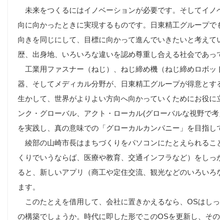
未来をつくるにはイノベーションが必要です。そしてイノ
向に向かったときに実現するものです。日東精工グループで
向きを同じにして、目標に向かって進んでいきたいと考えて
歴、出身地、いろいろな違いを認め尊重し合える社会であっ
工業用ファスナー（ねじ）、ねじ締め機（ねじ締めロボッ
器、そしてメディカル分野が、日東精工グループが得意とす
生かして、世界がよりよい方向へ向かっていくためにお役に
ンク・グローバル、アクト・ローカル(グローバルな視野で考
を実践し、真の意味での「グローカルカンパニー」を目指し
綾部の山崎市長はまちづくりをパソコンにたとえられること
くりでいうならば、医療や教育、交通インフラなど）をしっ
ると、新しいアプリ（商工や定住交流、観光などのいろいろ
ます。
このたとえを借用して、会社に置きかえるなら、OSはしっ
の構築でしょうか。時代に即した形でこのOSを更新し、そ