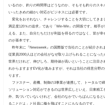
いるのか、釣りの時間帯はどうなのか、そもそも釣りのスキ
いったきめの細かい対応がビジネスには必要です。
変化をおそれない、チャレンジすることを大切にしてきま
満足度120％の追求」であり「Win-Win」の関係です。相
える、また、自分たちだけが利益を得るのではなく、皆が幸
のが基本です。
昨年末に『Newsweek』の国際版で当社のことが紹介され
従業員2000人ほどの会社がなぜ取り上げられることになっ
世界だけれど、伸びしろ、期待値が高いということに注目さ
れからますますEV化が進みますが、それは当社の得意分野
ります。
ファスナー、産機、制御の3事業が連携して、トータルで締
ソリューション対応ができるのは世界広しといえ、日東精工
外、気づいていないけれど、会社のなかでいちばんになると
ることだよ」と社員に檄を飛ばすことにもなるのです。