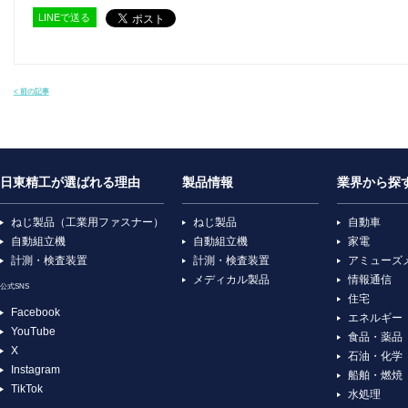
LINEで送る
< 前の記事
日東精工が選ばれる理由
製品情報
業界から探
ねじ製品（工業用ファスナー）
ねじ製品
自動車
自動組立機
自動組立機
家電
計測・検査装置
計測・検査装置
アミューズ
メディカル製品
情報通信
公式SNS
住宅
Facebook
エネルギー
YouTube
食品・薬品
X
石油・化学
Instagram
船舶・燃焼
TikTok
水処理