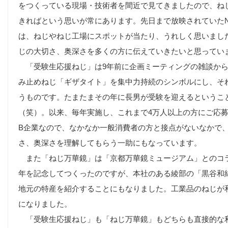
をつくっている現場・技術者を間近で見てきましたので、ね
きればという思いが常にあります。先日まで放映されていたN
は、ねじやねじ工場にスポットが当たり、うれしく思いまし
じの大切さ、奥深さを多くの方に伝えていきたいと思って
「受験生応援ねじ」は9年前に企画ミーティングの雑談から
み止めねじ「ギザタイト」を集中力持続のシンボルにし、そ
うものです。たまたまその年に長男が受験を迎えるというこ
（笑）。以来、毎年実施し、これまで4万人以上の方にご応募い
B企業なので、なかなか一般消費者の方と接点がないなかで
さ、奥深さを理解してもらう一助にもなっています。
また「ねじ万華鏡」は「京都万華鏡ミュージアム」とのコラ
年を記念してつくったのですが、本社のある綾部の「黒谷和
地元の特産を紹介することにもなりました。工業品のねじが
になりました。
「受験生応援ねじ」も「ねじ万華鏡」もどちらも直接的な