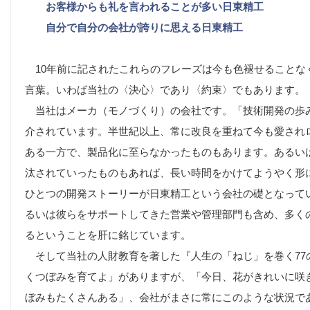
お客様からも礼を言われることが多い日東精工
自分で自分の会社が誇りに思える日東精工
10年前に記されたこれらのフレーズは今も色褪せることな
言葉。いわば当社の〈決心〉であり〈約束〉でもあります。
当社はメーカ（モノづくり）の会社です。「技術開発の歩
介されています。半世紀以上、常に改良を重ねて今も愛され
ある一方で、製品化に至らなかったものもあります。あるい
汰されていったものもあれば、長い時間をかけてようやく形
ひとつの開発ストーリーが日東精工という会社の礎となって
るいは彼らをサポートしてきた営業や管理部門も含め、多く
るということを肝に銘じています。
そして当社の人財教育を著した『人生の「ねじ」を巻く77
くつぼみを育てよ」がありますが、「今日、花がきれいに咲
ぼみもたくさんある」、会社がまさに常にこのような状況で