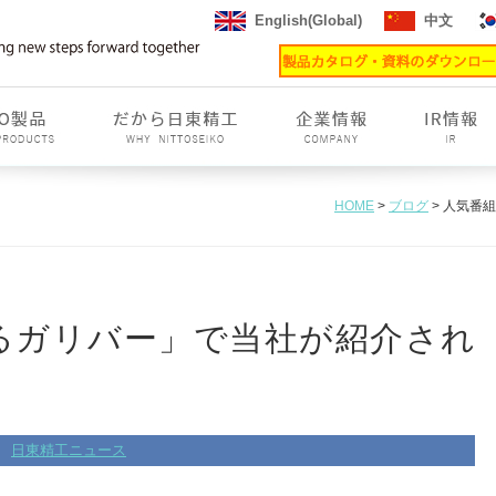
English(Global)
中文
HOME
>
ブログ
> 人気番
るガリバー」で当社が紹介され
日東精工ニュース