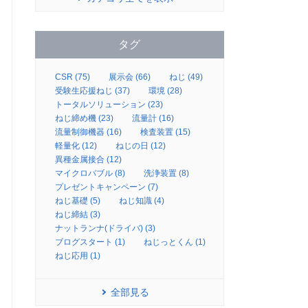
タグ
CSR (75)
展示会 (66)
ねじ (49)
受験生応援ねじ (37)
環境 (28)
トータルソリューション (23)
ねじ締め機 (23)
流量計 (16)
流量制御機器 (16)
検査装置 (15)
軽量化 (12)
ねじの日 (12)
異種金属接合 (12)
マイクロバブル (8)
洗浄装置 (8)
プレゼントキャンペーン (7)
ねじ基礎 (5)
ねじ知識 (4)
ねじ締結 (3)
ナットランナ(ドライバ) (3)
ブログスタート (1)
ねじっとくん (1)
ねじ応用 (1)
全部見る