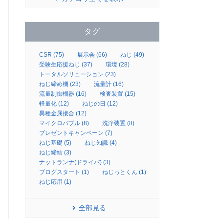
タグ
CSR (75)
展示会 (66)
ねじ (49)
受験生応援ねじ (37)
環境 (28)
トータルソリューション (23)
ねじ締め機 (23)
流量計 (16)
流量制御機器 (16)
検査装置 (15)
軽量化 (12)
ねじの日 (12)
異種金属接合 (12)
マイクロバブル (8)
洗浄装置 (8)
プレゼントキャンペーン (7)
ねじ基礎 (5)
ねじ知識 (4)
ねじ締結 (3)
ナットランナ(ドライバ) (3)
ブログスタート (1)
ねじっとくん (1)
ねじ応用 (1)
全部見る