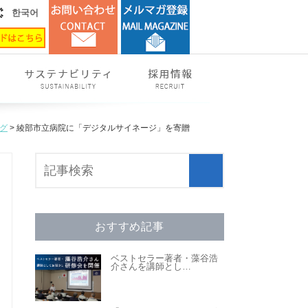
한국어
グ
> 綾部市立病院に「デジタルサイネージ」を寄贈
おすすめ記事
ベストセラー著者・藻谷浩
介さんを講師とし
…