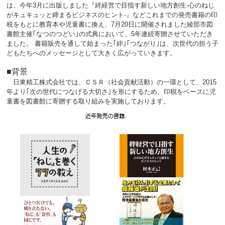
は、今年3月に出版しました『絆経営で目指す新しい地方創生-心のねじ
がキュキュッと締まるビジネスのヒント-』などこれまでの発売書籍の印
税をもとに教育本や児童書に換え、7月20日に開催されました綾部市図
書館主催｢なつのつどい｣の式典において、5年連続寄贈させていただき
ました。 書籍販売を通して始まった｢絆｣｢つながり｣は、次世代の担う子
どもたちへのメッセージとして大きく広がっていきます。
■背景
日東精工株式会社では、ＣＳＲ（社会貢献活動）の一環として、2015
年より｢次の世代につなげる大切さ｣を形にするため、印税をベースに児
童書を図書館に寄贈する取り組みを実施しております。