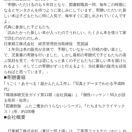
「寄贈いただけるのも５年目となり、図書館職員一同、毎年この時期に
なるとサンタさんを待つように楽しみにしています。寄贈いただいた新
しい本は子どもたちに特に人気で、毎年すぐに貸し出されていくんです
よ」
式典に参加した子どもたち
「読みたかった新しい本が入ったのでうれしい。たくさん本を借りて家
で読むのがたのしみ」
日東精工株式会社 経営管理担当取締役 荒賀誠
「１年目は本の販売が主体で、予期していなかった印税の使い道とし
て、児童書の寄贈を行いました。しかし最初の寄贈式で子どもたちの喜
ぶ笑顔を見て、今では逆にもっと多くの子どもたちに新しい本を届けら
れるよう、そしてこの寄贈がずっと行えるよう、当社書籍の販売を頑張
らねばと思っています。」
■寄贈書籍
｢うごく！あそべる！超かんたん工作｣、｢写真とデータでわかる平成時
代｣
｢職場体験完全ガイド第11期（会社員編）｣、｢個性ハッケン！50人が語
る長所・短所｣
｢図書館版 ふたご魔女のうらないシリーズ｣、｢たちまちクライマック
ス！｣等、約100冊
■会社概要
日東精工株式会社（東証一部上場）は、工業用ファスナー（ねじ）や