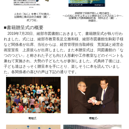
■書籍贈呈式の概要
2019年7月20日、綾部市図書館におきまして、書籍贈呈式が執り行わ
れました。式には、綾部市教育長足立雅和様、綾部市図書館生駒彩子様
など関係者が出席、当社からは、経営管理担当取締役 荒賀誠と経営企
画室室長 上原規らが出席しました。また本贈呈式は、同図書館の「な
つのつどい」と称された子ども向け人形劇や工作教室などのイベントも
兼ねて実施され、大勢の子どもたちが参加しました。式典終了後には、
子ども達はさっそく贈呈本を手にとり、楽しそうに本を読んでいまし
た。各関係者の喜びの声は下記の通りです。