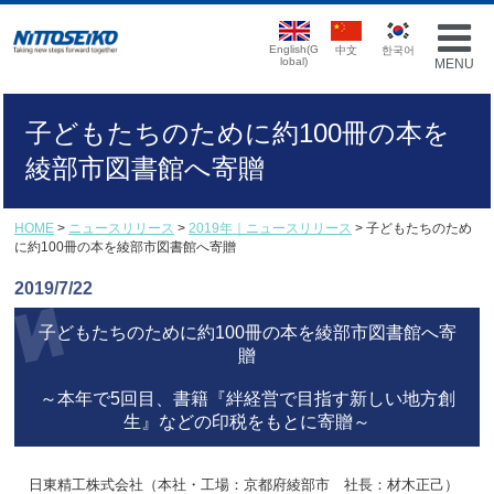
English(G
中文
한국어
lobal)
MENU
子どもたちのために約100冊の本を
綾部市図書館へ寄贈
HOME
>
ニュースリリース
>
2019年｜ニュースリリース
> 子どもたちのため
に約100冊の本を綾部市図書館へ寄贈
2019/7/22
子どもたちのために約100冊の本を綾部市図書館へ寄
贈
～本年で5回目、書籍『絆経営で目指す新しい地方創
生』などの印税をもとに寄贈～
日東精工株式会社（本社・工場：京都府綾部市 社長：材木正己）