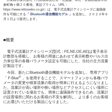
倉町梅ヶ畑２０番地、東証プライム、URL：
https://www.nittoseiko.co.jp/）は、電子式流量計アイシリーズに遠隔操
作を可能にする
「
Bluetooth
通信機能モデル 」
を追加し、２０２３年６
月１日より販売します。
■概要
電子式流量計アイシリーズ[型式：FE,NE,OE,AE]は電子表示
計数部を搭載し、お客様の用途にあわせて表示桁数やパルス出
力単位等の各種パラメータ設定を可能にした、当社の主力流量
計製品です。
今回、新たにBluetooth通信機能モデルを追加し、専用アプリ
®
「 F-Blue
」を使用することで、スマートフォンから各種パラ
メータの変更や積算流量の取得が簡単に行えるようになりまし
た。流量計が高い場所や狭い場所などアクセスしにくい場所に
設置されている場合でも、簡単に遠隔操作できるため、流量計
の設置場所に関わるお客様の不安を解消し、より多くのお客様
にお選びいただける製品になりました。