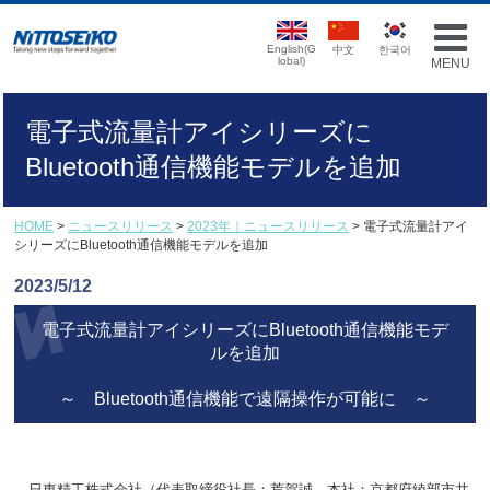
English(G
中文
한국어
lobal)
MENU
電子式流量計アイシリーズに
Bluetooth通信機能モデルを追加
HOME
>
ニュースリリース
>
2023年｜ニュースリリース
> 電子式流量計アイ
シリーズにBluetooth通信機能モデルを追加
2023/5/12
電子式流量計アイシリーズにBluetooth通信機能モデ
ルを追加
～ Bluetooth通信機能で遠隔操作が可能に ～
日東精工株式会社（代表取締役社長：荒賀誠、本社：京都府綾部市井