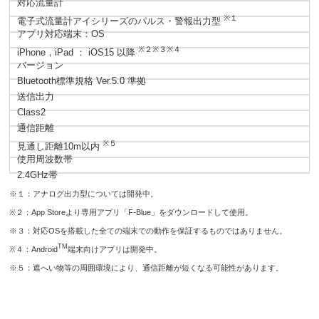
対応流量計
※１
電子式流量計アイシリーズのパルス・警報出力型
アプリ対応端末：OS
※２※３※４
iPhone，iPad ： iOS15 以降
バージョン
Bluetooth標準規格 Ver.5.0 準拠
送信出力
Class2
通信距離
※５
見通し距離10m以内
使用周波数帯
2.4GHz帯
※１：アナログ出力型については開発中。
※２：App Storeより専用アプリ「F-Blue」をダウンロードして使用。
※３：対応OSを搭載した全ての端末での動作を保証するものではありません。
TM
※４：Android
端末向けアプリは開発中。
※５：遮へい物等の周囲環境により、通信距離が短くなる可能性があります。