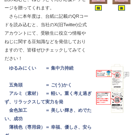
ージを贈ってくれます。
さらに本年度は、台紙に記載のQRコー
ドを読み込むと、当社のX
(旧Twitter)公式
アカウントにて、受験生に役立つ情報や
ねじに関す
る豆知識などを発信しており
ますので、皆様ぜひチェックしてみて
く
ださい！
ゆるみにくい ＝ 集中力持続
五角頭 ＝ ご(う)かく
アルミ（素材） ＝ 軽い。重く考え過ぎ
ず、リラックスして
実力を発
金色加工 ＝ 美しい輝き、めでた
い、成功
薄桃色（専用袋）＝ 幸福、優しさ
、安ら