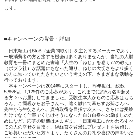
ます。
■キャンペーンの背景・詳細
日東精工はBtoB（企業間取引）を主とするメーカーであり、
一般消費者の方と接する機会は多くありませんが、当社の人財
教育を一冊にまとめた書籍『人生の「ねじ」を巻く77の教え』
（ポプラ社）が話題にもなった通り、ねじの大切さをより多く
の方に知っていただきたいという考えの下、さまざまな活動を
行っております。
本キャンペーンは2014年にスタートし、昨年度は、総数
5,859個、1,129件のご応募があり、これまでに約5万名を超え
る方々へお届けしてきました。受験生本人からのご応募はもち
ろん、ご両親からお子さんへ、遠く離れて暮らすお孫さんへ、
先生から生徒さんへ、資格取得を目指す友人へ、さらには受験
だけでなく仕事でくじけそうになった自分自身への励ましのた
めになど、応募の動機はさまざま。「日東精工にかかわるすべ
ての人の幸せを目指す」絆経営を背景にプレゼントを実施し、
ご応募いただいた方々より、たくさんのお礼や喜びの声をいた