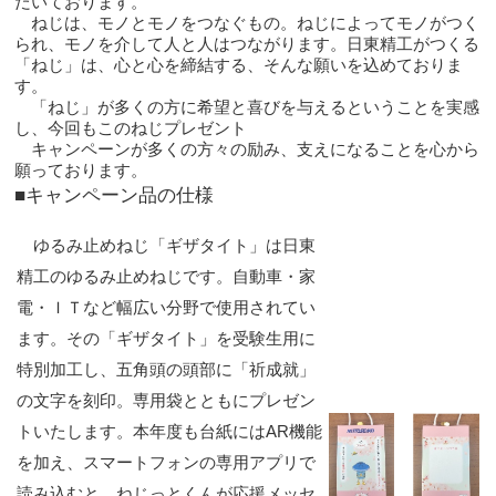
だいております。
ねじは、モノとモノをつなぐもの。ねじによってモノがつく
られ、モノを介して人と人はつ
ながります。日東精工がつくる
「ねじ」は、心と心を締結する、そんな願いを込めておりま
す。
「ねじ」が多くの方に希望と喜びを与えるということを実感
し、今回もこのねじプレゼント
キャンペーンが多くの方々の励み、支えになることを心から
願っております。
■キャンペーン品の仕様
ゆるみ止めねじ「ギザタイト」は日東
精工のゆるみ止めねじです。自動車・家
電・ＩＴなど幅広い分野で使用されてい
ます。その「ギザタイト」を受験生用に
特別加工し、五角頭の頭部に「祈成就」
の文字を刻印。専用袋とともにプレゼン
トいたします。本年度も台紙にはAR機能
を加え、スマートフォンの専用アプリで
読
み込むと、ねじっとくんが応援メッセ