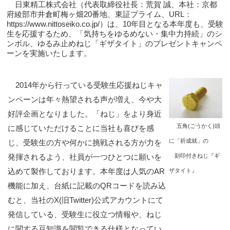
日
東精工株式会社（代表取締役社長：荒賀 誠、本社：京都
府綾部市井倉町梅ヶ畑20番地、東証プライム、URL：
https://www.nittoseiko.co.jp/）は、10年目となる本年度も、受験
生を応援するため、「気持ちをゆるめない・集中力持続」のシ
ンボル、ゆるみ止めねじ「ギザタイト」のプレゼントキャンペ
ーンを実施いたします。
2014年から行っている受験生応援ねじキャ
ンペーンは年々熱望される声が増え、今や大
好評企画となりました。「ねじ」をより身近
五角(ごうかく)頭
に感じていただけることに当社も喜びを感
に「祈成就」の
じ、受験生の方や何かに挑戦される方が力を
刻印付きねじ『ギ
発揮されるよう、社員が一つひとつに願いを
ザタイト』
込めて製作しております。本年度は人気のAR
機能に加え、台紙に記載のQRコードを読み込
むと、当社のX(旧Twitter)公式アカウントにて
発信している、受験生に役立つ情報や、ねじ
に関する豆知識を閲覧できる仕様となってい