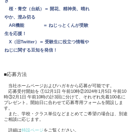
ぎ
桜・青空（
台紙）
＝ 開花、精神美、晴れ
やか、澄み切る
AR機能 ＝ ねじっとくんが受験
生を応援！
X（旧Twitter）
＝ 受験生に役立つ情報や
ねじに関する豆知
を発信！
■応募方法
当社ホームページおよびハガキから応募が可能です。
応募受付開始を ①12月1日 午前10時②2024年1月5日 午前10
時③2月1日 午前10時の計3回に分けて、それぞれ先着100名に
プレゼント。開始日に合わせて応募専用フォームを開設しま
す。
また、学校・クラス単位などまとめてご希望の場合は、別途
ご相談に応じます。
詳細は
特設ページ
をご覧ください。