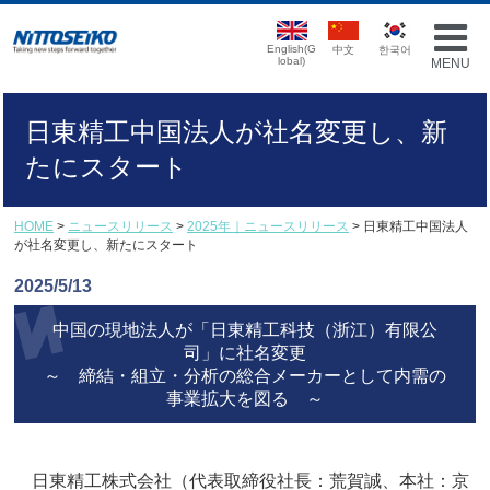
English(G
中文
한국어
lobal)
MENU
日東精工中国法人が社名変更し、新
たにスタート
HOME
>
ニュースリリース
>
2025年｜ニュースリリース
> 日東精工中国法人
が社名変更し、新たにスタート
2025/5/13
中国の現地法人が「日東精工科技（浙江）有限公
司」に社名変更
～ 締結・組立・分析の総合メーカーとして内需の
事業拡大を図る ～
日東精工株式会社（代表取締役社長：荒賀誠、本社：京