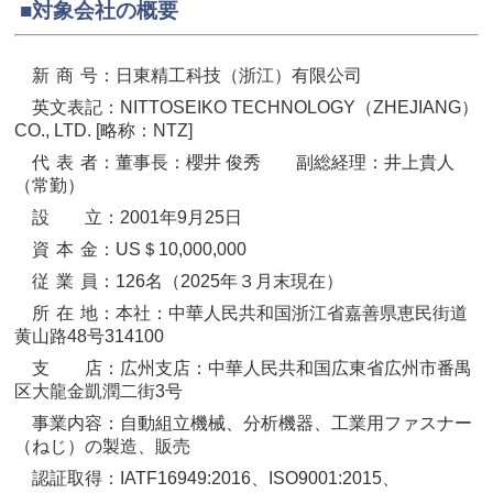
■対象会社の概要
新
商
号：日東精工科技（浙江）有限公司
英文表記：NITTOSEIKO TECHNOLOGY（ZHEJIANG）
CO., LTD. [略称：NTZ]
代
表
者：董事長：櫻井 俊秀 副総経理：井上貴人
（常勤）
設 立：2001年9月25日
資
本
金：US＄10,000,000
従
業
員：126名（2025年３月末現在）
所
在
地：本社：中華人民共和国浙江省嘉善県恵民街道
黄山路48号314100
支 店：広州支店：中華人民共和国広東省広州市番禺
区大龍金凱潤二街3号
事業内容：自動組立機械、分析機器、工業用ファスナー
（ねじ）の製造、販売
認証取得：IATF16949:2016、ISO9001:2015、