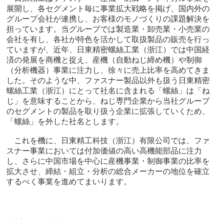
展開し、各セグメント毎に事業拡大戦略を掲げ、国内外の
グループ会社が連携し、お客様のモノづくりの課題解決を
担っています。当グループでは製造業・卸売業・小売業の
会社を有し、各社が特色を活かして取扱製品の販売を行っ
ていますが、近年、日東精密螺絲工業（浙江）では中国経
済の発展を商機と捉え、産機（自動ねじ締め機）や制御
（分析機器）事業に注力し、徐々に売上比率を高めてきま
した。そのような中、ファスナー製品以外も扱う日東精密
螺絲工業（浙江）にとって社名に含まれる「螺絲」は「ね
じ」を意味することから、ねじ専門企業から当社グループ
のセグメントの製品を取り扱う企業に拡張していくため、
「螺絲」を外した社名とします。
これを機に、日東精工科技（浙江）有限公司では、ファ
スナー事業においては付加価値の高い高機能部品に注力
し、さらに中国市場を中心に産機事業・制御事業の比率を
拡大させ、締結・組立・分析の総合メーカーの地位を確立
するべく事業を進めてまいります。