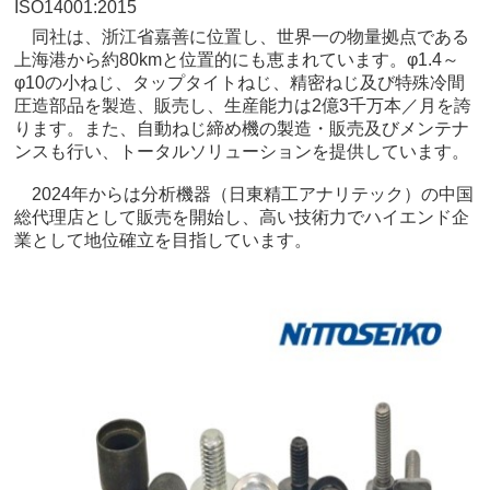
ISO14001:2015
同社は、浙江省嘉善に位置し、世界一の物量拠点である
上海港から約80kmと位置的にも恵まれています。φ1.4～
φ10の小ねじ、タップタイトねじ、精密ねじ及び特殊冷間
圧造部品を製造、販売し、生産能力は2億3千万本／月を誇
ります。また、自動ねじ締め機の製造・販売及びメンテナ
ンスも行い、トータルソリューションを提供しています。
2024年からは分析機器（日東精工アナリテック）の中国
総代理店として販売を開始し、高い技術力でハイエンド企
業として地位確立を目指しています。