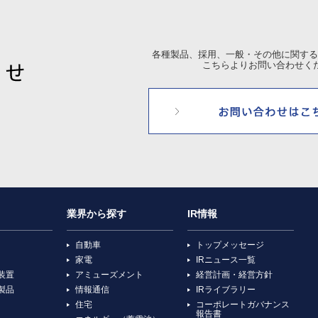
各種製品、採用、一般・その他に関する
こちらよりお問い合わせく
業界から探す
IR情報
自動車
トップメッセージ
家電
IRニュース一覧
装置
アミューズメント
経営計画・経営方針
製品
情報通信
IRライブラリー
住宅
コーポレートガバナンス
報告書