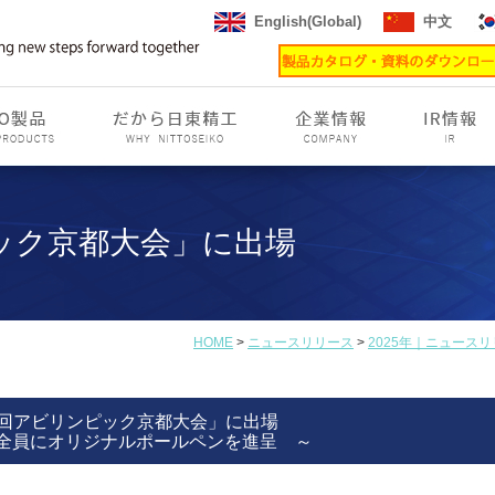
English(Global)
中文
ック京都大会」に出場
HOME
>
ニュースリリース
>
2025年｜ニュース
2回アビリンピック京都大会」に出場
全員にオリジナルポールペンを進呈 ～