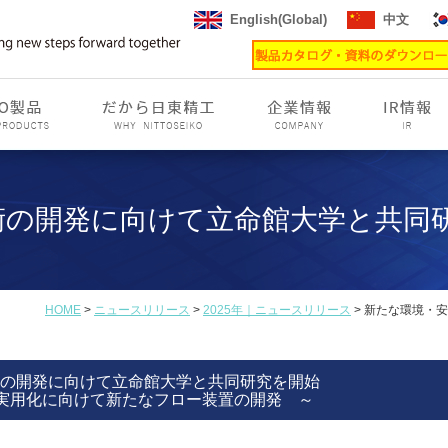
English(Global)
中文
術の開発に向けて立命館大学と共同
HOME
>
ニュースリリース
>
2025年｜ニュースリリース
> 新たな環境・
に向けて立命館大学と共同研究を開始
実用化に向けて新たなフロー装置の開発 ～