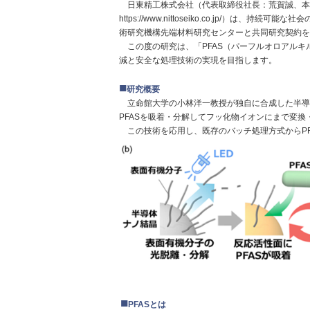
日東精工株式会社（代表取締役社長：荒賀誠、本
https://www.nittoseiko.co.jp/
）は、持続可能な社会
術研究機構先端材料研究センターと共同研究契約を
この度の研究は、「
PFAS
（パーフルオロアルキ
減と安全な処理技術の実現を目指します。
■
研究概要
立命館大学の小林洋一教授が独自に合成した半導
PFAS
を吸着・分解してフッ化物イオンにまで変換
この技術を応用し、既存のバッチ処理方式か
■
PFASとは