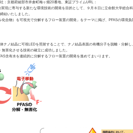
社：京都府綾部市井倉町梅ヶ畑
20
番地、東証プライム
URL
：
の実現に寄与する新たな環境技術の開発を目的として、９月８日に立命館大学総合科
締結いたしました。
ル化合物）を可視光で分解するフロー装置の開発」をテーマに掲げ、
PFAS
の環境負
体ナノ結晶に可視
LED
を照射することで、ナノ結晶表面の有機分子を脱離・分解し
・無害化させる技術の確立に成功しました。
らPFAS含有水を連続的に分解するフロー装置の開発を進めてまいりま