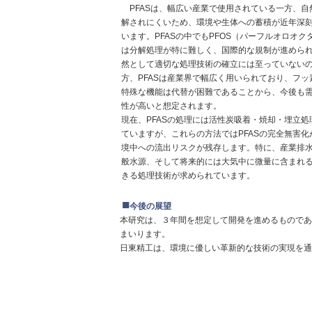
PFAS
は、幅広い産業で使用されている一方、自
解されにくいため、環境や生体への蓄積が近年深
います。
PFAS
の中でも
PFOS
（パーフルオロオク
は分解処理が特に難しく、国際的な規制が進めら
然として適切な処理技術の確立には至っていない
方、
PFAS
は産業界で幅広く用いられており、フッ
特殊な機能は代替が困難であることから、今後も
性が高いと想定されます。
現在、
PFAS
の処理には活性炭吸着・焼却・埋立処
ていますが、これらの方法では
PFAS
の完全無害化
境中への流出リスクが残存します。特に、産業排
般水源、そして将来的には大気中に微量に含まれ
きる処理技術が求められています。
■
今後の展望
本研究は、３年間を想定して開発を進めるものであ
まいります。
日東精工は、環境に優しい革新的な技術の実現を