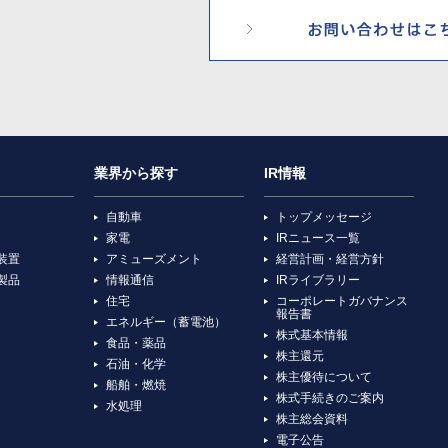
業界から探す
IR情報
自動車
トップメッセージ
家電
IRニュース一覧
装置
アミューズメント
経営計画・経営方針
製品
情報通信
IRライブラリー
住宅
コーポレートガバナンス
報告書
エネルギー（蓄電池）
株式基本情報
食品・薬品
株主還元
石油・化学
株主優待について
船舶・燃焼
株式手続きのご案内
水処理
株主総会資料
電子公告