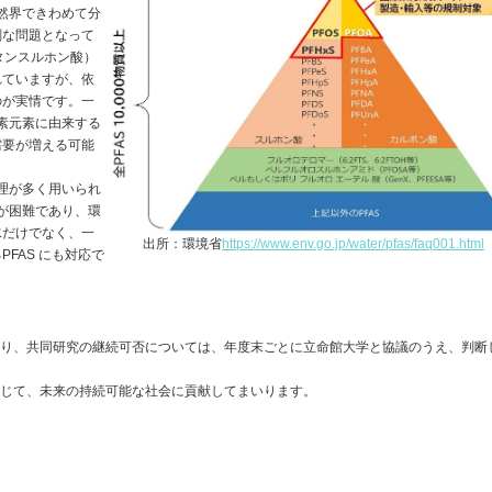
然界できわめて分
刻な問題となって
タンスルホン酸）
れていますが、依
のが実情です。一
素元素に由来する
需要が増える可能
理が多く用いられ
が困難であり、環
水だけでなく、一
出所：環境省
https://www.env.go.jp/water/pfas/faq001.html
る
PFAS
にも対応で
り、共同研究の継続可否については、年度末ごとに立命館大学と協議のうえ、判断
通じて、未来の持続可能な社会に貢献してまいります。