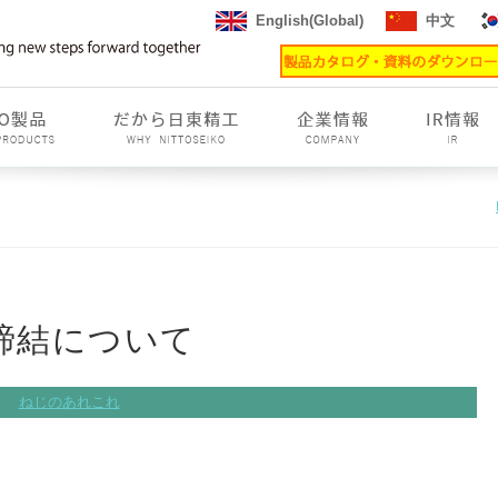
English(Global)
中文
締結について
ねじのあれこれ