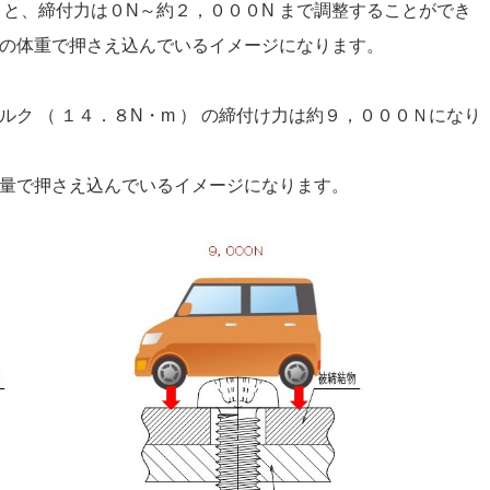
こなうと、締付力は０N～約２，０００N まで調整することができ
の体重で押さえ込んでいるイメージになります。
 （ １４．８N・m ） の締付け力は約９，０００Ｎになり
量で押さえ込んでいるイメージになります。