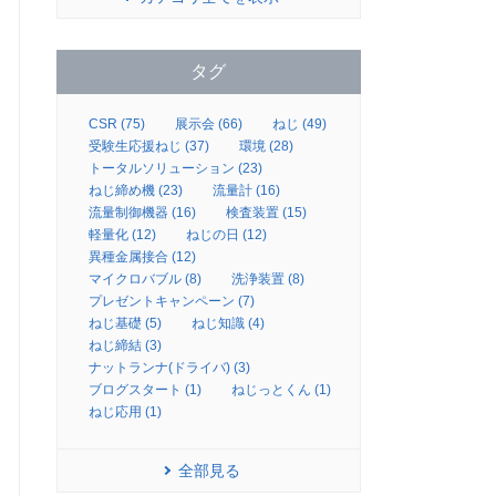
タグ
CSR (75)
展示会 (66)
ねじ (49)
受験生応援ねじ (37)
環境 (28)
トータルソリューション (23)
ねじ締め機 (23)
流量計 (16)
流量制御機器 (16)
検査装置 (15)
軽量化 (12)
ねじの日 (12)
異種金属接合 (12)
マイクロバブル (8)
洗浄装置 (8)
プレゼントキャンペーン (7)
ねじ基礎 (5)
ねじ知識 (4)
ねじ締結 (3)
ナットランナ(ドライバ) (3)
ブログスタート (1)
ねじっとくん (1)
ねじ応用 (1)
全部見る