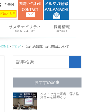
한국어
HOME
>
ブログ
> 【ねじの知識】ねじ締結について
おすすめ記事
ベストセラー著者・藻谷浩
介さんを講師とし
…