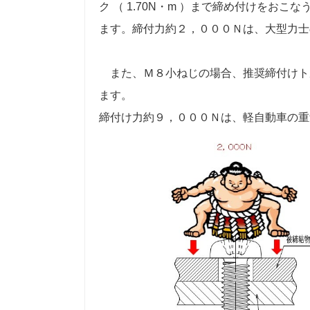
ク （ 1.70N・m ）まで締め付けをお
ます。締付力約２，０００Ｎは、大型力士
また、Ｍ８小ねじの場合、推奨締付けトルク
ます。
締付け力約９，０００Ｎは、軽自動車の重