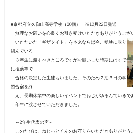
■
京都府立久御山高等学校（90個） ※12月22日発送
無理なお願いを
心良くお引き受けいただき
ありがとうござ
いただいた「ギザタイト」を
本来ならば
今、受験に取り
組んでいる
３年生に渡すべきところですが
お願いした時期には
すで
に推薦等で
合格の決定した生徒もいました。そのため
２泊３日の学
習合宿を終
え、長期休業中の楽しいイベントでねじがゆるんでいるで
年生に渡させていただきました。
～2年生代表の声～
このたびは、ねじっとくんのお守りをいただきありがとう