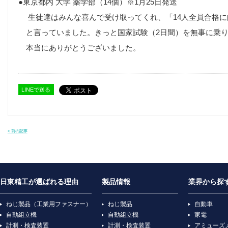
●東京都内 大学 薬学部（14個）※1月25日発送
生徒達はみんな喜んで受け取ってくれ、「14人全員合格に
と言っていました。きっと国家試験（2日間）を無事に乗り
本当にありがとうございました。
LINEで送る
< 前の記事
日東精工が選ばれる理由
製品情報
業界から探
ねじ製品（工業用ファスナー）
ねじ製品
自動車
自動組立機
自動組立機
家電
計測・検査装置
計測・検査装置
アミューズ