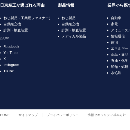
日東精工が選ばれる理由
製品情報
業界から探
ねじ製品（工業用ファスナー）
ねじ製品
自動車
自動組立機
自動組立機
家電
計測・検査装置
計測・検査装置
アミューズ
メディカル製品
情報通信
公式SNS
住宅
Facebook
エネルギー
YouTube
食品・薬品
X
石油・化学
Instagram
船舶・燃焼
TikTok
水処理
HOME
サイトマップ
プライバシーポリシー
情報セキュリティ基本方針