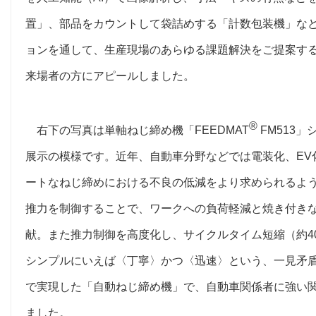
置」、部品をカウントして袋詰めする「計数包装機」な
ョンを通して、生産現場のあらゆる課題解決をご提案す
来場者の方にアピールしました。
®
右下の写真は単軸ねじ締め機「FEEDMAT
FM513
展示の模様です。近年、自動車分野などでは電装化、EV
ートなねじ締めにおける不良の低減をより求められるよ
推力を制御することで、ワークへの負荷軽減と焼き付き
献。また推力制御を高度化し、サイクルタイム短縮（約4
シンプルにいえば〈丁寧〉かつ〈迅速〉という、一見矛
で実現した「自動ねじ締め機」で、自動車関係者に強い
ました。