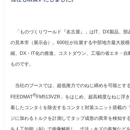
「ものづくりワールド『名古屋』」はIT、DX製品、部
の見本市（展示会）。600社が出展する中部地方最大規
縮、DX・IT化の推進、コストダウン、工場の省エネ・
ものです。
当社のブースでは、超低推力でのねじ締めを可能とする
®
FEEDMAT
FM513VZR」をはじめ、超高精度なねじ
着したコンタミを除去するコンタミ対策ユニット搭載の
ジに加わるトルクを計測してタップ成形の異常を検知す
を人工知能（AI）で画像解析し、寸法・キズの有無など