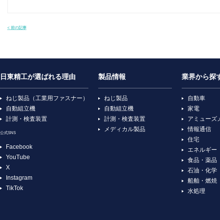
< 前の記事
日東精工が選ばれる理由
製品情報
業界から探
ねじ製品（工業用ファスナー）
ねじ製品
自動車
自動組立機
自動組立機
家電
計測・検査装置
計測・検査装置
アミューズ
メディカル製品
情報通信
公式SNS
住宅
Facebook
エネルギー
YouTube
食品・薬品
X
石油・化学
Instagram
船舶・燃焼
TikTok
水処理