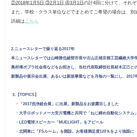
②2018年1月5日 ③2月1日 ④3月1日
の計4回に分けて、それぞ
また、学校・クラス単位などでまとめてご希望の場合は、別
詳細は
こちら
2.ニュースレターで振り返る2017年
本ニュースレターでは山崎善也綾部市長や古山正雄京都工芸繊維大学
奥村傅ポプラ社会長などをお招きし、当社代表取締役社長材木正己と
新製品や展示会出展、あるいは新規事業などを月毎の一覧にし、2017
3.【TOPICS】
・「2017洗浄総合展」に出展。新製品をお披露目しました
・大手ロボットメーカ安川電機と共同で「ねじ締め自動化システム
・LED電球スピーカー「MUELIGHT」をアピール
・北関東に「FSルーム」を開設。お客様満足度120％をより強固に