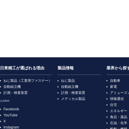
日東精工が選ばれる理由
製品情報
業界から探
ねじ製品（工業用ファスナー）
ねじ製品
自動車
自動組立機
自動組立機
家電
計測・検査装置
計測・検査装置
アミューズ
メディカル製品
情報通信
公式SNS
住宅
Facebook
エネルギー
YouTube
食品・薬品
X
石油・化学
Instagram
船舶・燃焼