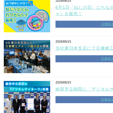
2026/06/15
6月1日「ねじの日」にちな
ャ）を販売！
日東精
2026/06/15
当社東日本支店にて日東精
日東精
2026/06/15
綾部市立病院に「デジタル
日東精