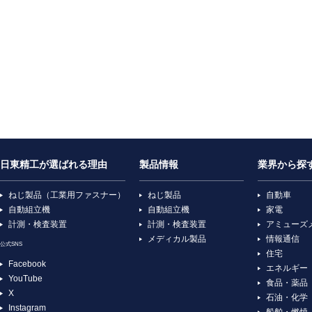
日東精工が選ばれる理由
製品情報
業界から探
ねじ製品（工業用ファスナー）
ねじ製品
自動車
自動組立機
自動組立機
家電
計測・検査装置
計測・検査装置
アミューズ
メディカル製品
情報通信
公式SNS
住宅
Facebook
エネルギー
YouTube
食品・薬品
X
石油・化学
Instagram
船舶・燃焼