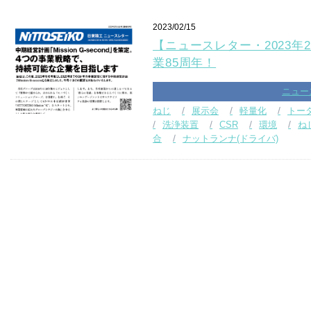
2023/02/15
【ニュースレター・2023年
業85周年！
ニュー
ねじ
展示会
軽量化
トー
洗浄装置
CSR
環境
ね
合
ナットランナ(ドライバ)