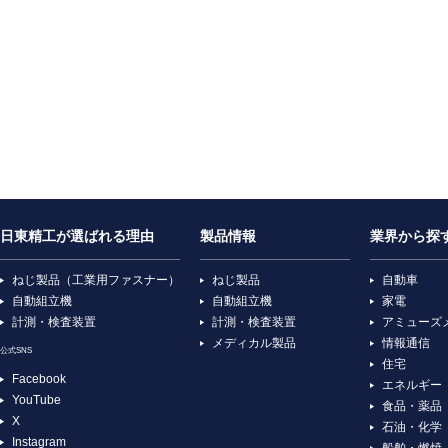
日東精工が選ばれる理由
製品情報
業界から探
ねじ製品（工業用ファスナー）
ねじ製品
自動車
自動組立機
自動組立機
家電
計測・検査装置
計測・検査装置
アミューズ
メディカル製品
情報通信
公式SNS
住宅
Facebook
エネルギー
YouTube
食品・薬品
X
石油・化学
Instagram
船舶・燃焼