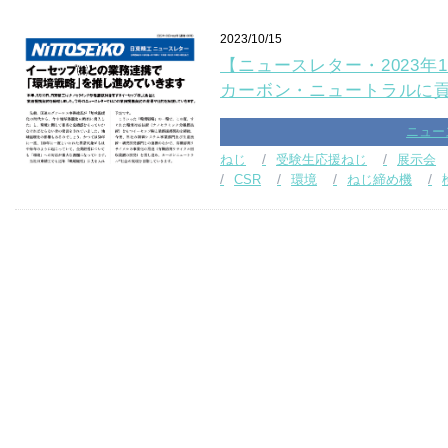
2023/10/15
【ニュースレター・2023年1
カーボン・ニュートラルに
ニュー
ねじ
受験生応援ねじ
展示会
CSR
環境
ねじ締め機