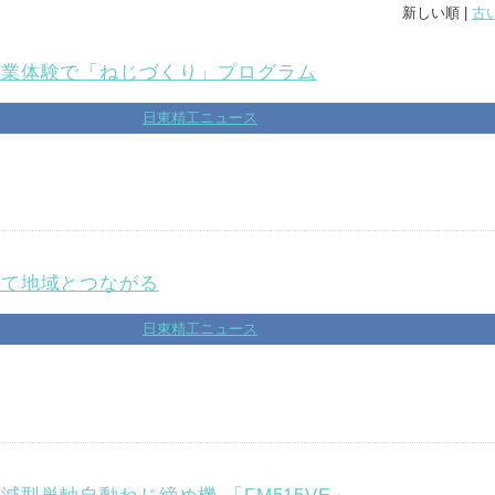
新しい順 |
古
職業体験で「ねじづくり」プログラム
日東精工ニュース
して地域とつながる
日東精工ニュース