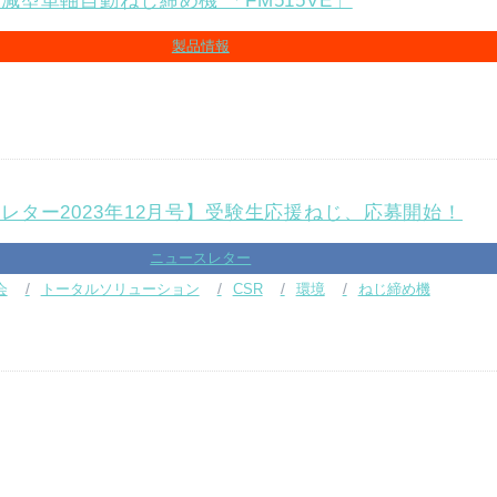
減型単軸自動ねじ締め機 「FM515VE」
製品情報
レター2023年12月号】受験生応援ねじ、応募開始！
ニュースレター
会
トータルソリューション
CSR
環境
ねじ締め機