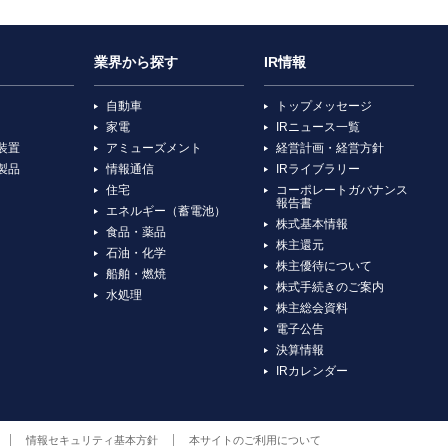
業界から探す
IR情報
自動車
トップメッセージ
家電
IRニュース一覧
装置
アミューズメント
経営計画・経営方針
製品
情報通信
IRライブラリー
住宅
コーポレートガバナンス
報告書
エネルギー（蓄電池）
株式基本情報
食品・薬品
株主還元
石油・化学
株主優待について
船舶・燃焼
株式手続きのご案内
水処理
株主総会資料
電子公告
決算情報
IRカレンダー
情報セキュリティ基本方針
本サイトのご利用について