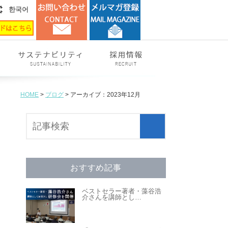
한국어
HOME
>
ブログ
> アーカイブ：2023年12月
おすすめ記事
ベストセラー著者・藻谷浩
介さんを講師とし
…