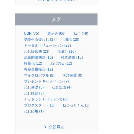
タグ
CSR (75)
展示会 (66)
ねじ (49)
受験生応援ねじ (37)
環境 (28)
トータルソリューション (23)
ねじ締め機 (23)
流量計 (16)
流量制御機器 (16)
検査装置 (15)
軽量化 (12)
ねじの日 (12)
異種金属接合 (12)
マイクロバブル (8)
洗浄装置 (8)
プレゼントキャンペーン (7)
ねじ基礎 (5)
ねじ知識 (4)
ねじ締結 (3)
ナットランナ(ドライバ) (3)
ブログスタート (1)
ねじっとくん (1)
ねじ応用 (1)
全部見る