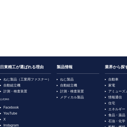
日東精工が選ばれる理由
製品情報
業界から探
ねじ製品（工業用ファスナー）
ねじ製品
自動車
自動組立機
自動組立機
家電
計測・検査装置
計測・検査装置
アミューズ
メディカル製品
情報通信
公式SNS
住宅
Facebook
エネルギー
YouTube
食品・薬品
X
石油・化学
Instagram
船舶・燃焼